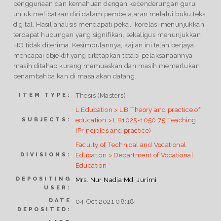
penggunaan dan kemahuan dengan kecenderungan guru
untuk melibatkan diri dalam pembelajaran melalui buku teks
digital. Hasil analisis mendapati pekali korelasi menunjukkan
terdapat hubungan yang signifikan, sekaligus menunjukkan
HO tidak diterima. Kesimpulannya, kajian ini telah berjaya
mencapai objektif yang ditetapkan tetapi pelaksanaannya
masih ditahap kurang memuaskan dan masih memerlukan
penambahbaikan di masa akan datang.
Thesis (Masters)
ITEM TYPE:
L Education > LB Theory and practice of
education > LB1025-1050.75 Teaching
SUBJECTS:
(Principles and practice)
Faculty of Technical and Vocational
Education > Department of Vocational
DIVISIONS:
Education
DEPOSITING
Mrs. Nur Nadia Md. Jurimi
USER:
DATE
04 Oct 2021 08:18
DEPOSITED: