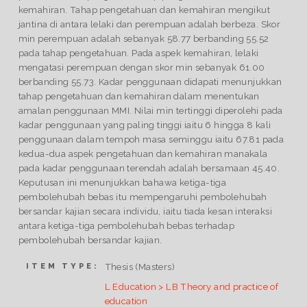
kemahiran. Tahap pengetahuan dan kemahiran mengikut
jantina di antara lelaki dan perempuan adalah berbeza. Skor
min perempuan adalah sebanyak 58.77 berbanding 55.52
pada tahap pengetahuan. Pada aspek kemahiran, lelaki
mengatasi perempuan dengan skor min sebanyak 61.00
berbanding 55.73. Kadar penggunaan didapati menunjukkan
tahap pengetahuan dan kemahiran dalam menentukan
amalan penggunaan MMI. Nilai min tertinggi diperolehi pada
kadar penggunaan yang paling tinggi iaitu 6 hingga 8 kali
penggunaan dalam tempoh masa seminggu iaitu 67.81 pada
kedua-dua aspek pengetahuan dan kemahiran manakala
pada kadar penggunaan terendah adalah bersamaan 45.40.
Keputusan ini menunjukkan bahawa ketiga-tiga
pembolehubah bebas itu mempengaruhi pembolehubah
bersandar kajian secara individu, iaitu tiada kesan interaksi
antara ketiga-tiga pembolehubah bebas terhadap
pembolehubah bersandar kajian.
Thesis (Masters)
ITEM TYPE:
L Education > LB Theory and practice of
education