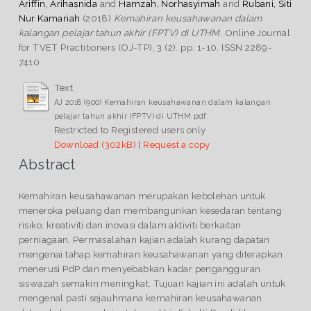
Ariffin, Arihasnida
and
Hamzah, Norhasyimah
and
Rubani, Siti
Nur Kamariah
(2018)
Kemahiran keusahawanan dalam
kalangan pelajar tahun akhir (FPTV) di UTHM.
Online Journal
for TVET Practitioners (OJ-TP), 3 (2). pp. 1-10. ISSN 2289-
7410
Text
AJ 2018 (900) Kemahiran keusahawanan dalam kalangan
pelajar tahun akhir (FPTV) di UTHM.pdf
Restricted to Registered users only
Download (302kB)
|
Request a copy
Abstract
Kemahiran keusahawanan merupakan kebolehan untuk
meneroka peluang dan membangunkan kesedaran tentang
risiko, kreativiti dan inovasi dalam aktiviti berkaitan
perniagaan. Permasalahan kajian adalah kurang dapatan
mengenai tahap kemahiran keusahawanan yang diterapkan
menerusi PdP dan menyebabkan kadar pengangguran
siswazah semakin meningkat. Tujuan kajian ini adalah untuk
mengenal pasti sejauhmana kemahiran keusahawanan