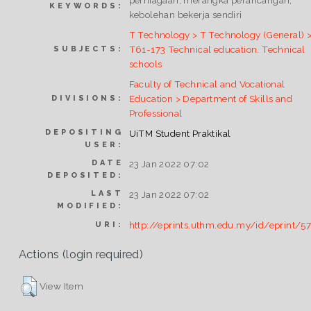
perniagaan; merangka perancangan;
KEYWORDS:
kebolehan bekerja sendiri
T Technology > T Technology (General) 
T61-173 Technical education. Technical
SUBJECTS:
schools
Faculty of Technical and Vocational
Education > Department of Skills and
DIVISIONS:
Professional
DEPOSITING
UiTM Student Praktikal
USER:
DATE
23 Jan 2022 07:02
DEPOSITED:
LAST
23 Jan 2022 07:02
MODIFIED:
http://eprints.uthm.edu.my/id/eprint/5
URI:
Actions (login required)
View Item