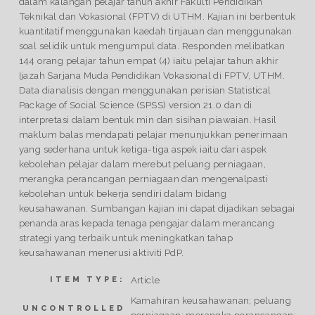
dalam kalangan pelajar tahun akhir Fakulti Pendidikan
Teknikal dan Vokasional (FPTV) di UTHM. Kajian ini berbentuk
kuantitatif menggunakan kaedah tinjauan dan menggunakan
soal selidik untuk mengumpul data. Responden melibatkan
144 orang pelajar tahun empat (4) iaitu pelajar tahun akhir
Ijazah Sarjana Muda Pendidikan Vokasional di FPTV, UTHM.
Data dianalisis dengan menggunakan perisian Statistical
Package of Social Science (SPSS) version 21.0 dan di
interpretasi dalam bentuk min dan sisihan piawaian. Hasil
maklum balas mendapati pelajar menunjukkan penerimaan
yang sederhana untuk ketiga-tiga aspek iaitu dari aspek
kebolehan pelajar dalam merebut peluang perniagaan,
merangka perancangan perniagaan dan mengenalpasti
kebolehan untuk bekerja sendiri dalam bidang
keusahawanan. Sumbangan kajian ini dapat dijadikan sebagai
penanda aras kepada tenaga pengajar dalam merancang
strategi yang terbaik untuk meningkatkan tahap
keusahawanan menerusi aktiviti PdP.
Article
ITEM TYPE:
Kamahiran keusahawanan; peluang
UNCONTROLLED