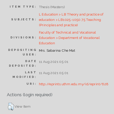
Thesis (Masters)
ITEM TYPE:
L Education > LB Theory and practice of
education > LB1025-1050.75 Teaching
SUBJECTS:
(Principles and practice)
Faculty of Technical and Vocational
Education > Department of Vocational
DIVISIONS:
Education
DEPOSITING
Mrs. Sabarina Che Mat
USER:
DATE
11 Aug 2021 05:01
DEPOSITED:
LAST
11 Aug 2021 05:01
MODIFIED:
http://eprints.uthm.edu.my/id/eprint/628
URI:
Actions (login required)
View Item