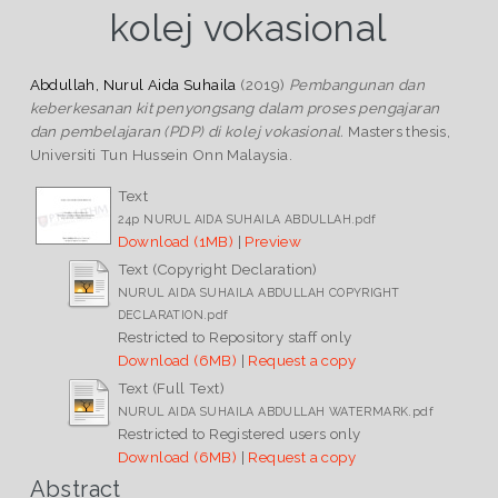
kolej vokasional
Abdullah, Nurul Aida Suhaila
(2019)
Pembangunan dan
keberkesanan kit penyongsang dalam proses pengajaran
dan pembelajaran (PDP) di kolej vokasional.
Masters thesis,
Universiti Tun Hussein Onn Malaysia.
Text
24p NURUL AIDA SUHAILA ABDULLAH.pdf
Download (1MB)
|
Preview
Text (Copyright Declaration)
NURUL AIDA SUHAILA ABDULLAH COPYRIGHT
DECLARATION.pdf
Restricted to Repository staff only
Download (6MB)
|
Request a copy
Text (Full Text)
NURUL AIDA SUHAILA ABDULLAH WATERMARK.pdf
Restricted to Registered users only
Download (6MB)
|
Request a copy
Abstract