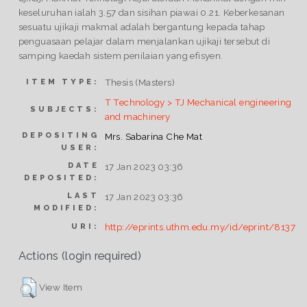
keseluruhan ialah 3.57 dan sisihan piawai 0.21. Keberkesanan
sesuatu ujikaji makmal adalah bergantung kepada tahap
penguasaan pelajar dalam menjalankan ujikaji tersebut di
samping kaedah sistem penilaian yang efisyen.
Thesis (Masters)
ITEM TYPE:
T Technology > TJ Mechanical engineering
SUBJECTS:
and machinery
DEPOSITING
Mrs. Sabarina Che Mat
USER:
DATE
17 Jan 2023 03:36
DEPOSITED:
LAST
17 Jan 2023 03:36
MODIFIED:
http://eprints.uthm.edu.my/id/eprint/8137
URI:
Actions (login required)
View Item