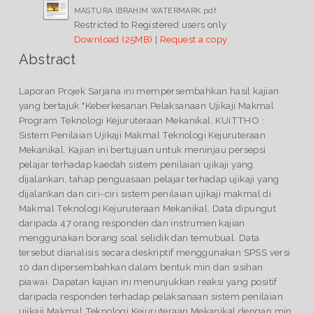
MASTURA IBRAHIM WATERMARK.pdf
Restricted to Registered users only
Download (25MB)
|
Request a copy
Abstract
Laporan Projek Sarjana ini mempersembahkan hasil kajian
yang bertajuk "Keberkesanan Pelaksanaan Ujikaji Makmal
Program Teknologi Kejuruteraan Mekanikal, KUiTTHO :
Sistem Penilaian Ujikaji Makmal Teknologi Kejuruteraan
Mekanikal. Kajian ini bertujuan untuk meninjau persepsi
pelajar terhadap kaedah sistem penilaian ujikaji yang
dijalankan, tahap penguasaan pelajar terhadap ujikaji yang
dijalankan dan ciri-ciri sistem penilaian ujikaji makmal di
Makmal Teknologi Kejuruteraan Mekanikal. Data dipungut
daripada 47 orang responden dan instrumen kajian
menggunakan borang soal selidik dan temubual. Data
tersebut dianalisis secara deskriptif menggunakan SPSS versi
10 dan dipersembahkan dalam bentuk min dan sisihan
piawai. Dapatan kajian ini menunjukkan reaksi yang positif
daripada responden terhadap pelaksanaan sistem penilaian
ujikaji Makmal Teknologi Kejuruteraan Mekanikal dengan min