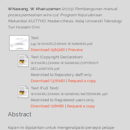
W.Nawang, W. Khairuzaman
(2003)
Pembangunan manual
proses pemesinan wire cut: Program Kejuruteraan
Mekanikal KUiTTHO.
Masters thesis, Kolej Universiti Teknologi
Tun Hussein Onn.
Text
24p W.KHAIRUZAMAN W.NAWANG.pdf
Download (985kB)
|
Preview
Text (Copyright Declaration)
W.KHAIRUZAMAN W.NAWANG COPYRIGHT
DECLARATION.pdf
Restricted to Repository staff only
Download (376kB)
|
Request a copy
Text (Full Text)
W.KHAIRUZAMAN W.NAWANG WATERMARK.pdf
Restricted to Registered users only
Download (26MB)
|
Request a copy
Abstract
Kajian ini dijalankan untuk mengenalpasti persepsi pelajar