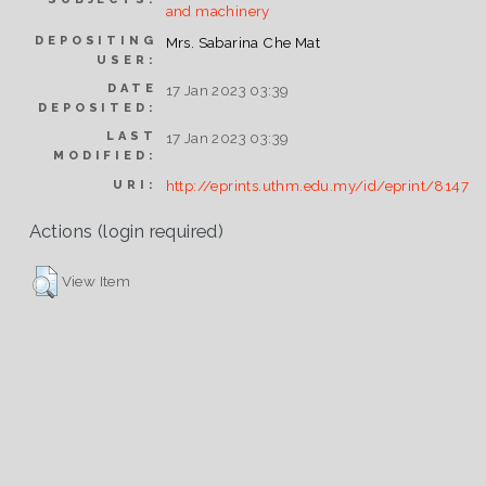
and machinery
DEPOSITING
Mrs. Sabarina Che Mat
USER:
DATE
17 Jan 2023 03:39
DEPOSITED:
LAST
17 Jan 2023 03:39
MODIFIED:
http://eprints.uthm.edu.my/id/eprint/8147
URI:
Actions (login required)
View Item