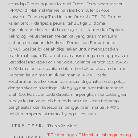
terhadap Pembangunan Manual Proses Pemesinan wire cut
(PPWC) di Makmal Pemesinan Berkomputer di Kolej
Universiti Teknologi Tun Hussein Onn (KUiTTHO). Sampel
kajian tercliri daripada pelajar tahllll tiga Diploma
Kejuruteraan Mekanikal dan pelajar -<..., tahun dua Diploma
Teknologi Kejuruteraan Mekanikal yang telah menjalani
latihan pemesinan di Makmal Pemesinan Berkomputer
(CNC). Soal selidik telah digunakan untuk mendapatkan
maklumat kajian. Data-data dianalisis dengan menggunakan
Statistical Package For The Social Science Version 11.0 (SPSS
11.0) dan dipersembahkan dalam bentuk peratusan dan min.
Dapatan kajian menunjukkan manual PPWC pada
keseluruhannya berkesan dan sesuai di gunakan oleh pelajar
dengan skor min tertinggi ialah 3.53 dan skor min terendah
ialah 2.6. Hasil daripada dapatan ini pengkaji mencadangkan
supaya kajian yang lebih mendalam dilakUcan terhadap
penghasilan dan kesesuaian penggunaan manual PPWC
untuk memperbaiki manual yang disediakan.
Thesis (Masters)
ITEM TYPE:
T Technology > TJ Mechanical engineering
SUBJECTS: