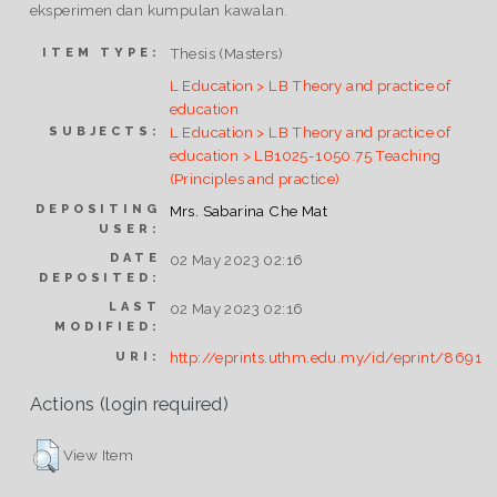
eksperimen dan kumpulan kawalan.
Thesis (Masters)
ITEM TYPE:
L Education > LB Theory and practice of
education
L Education > LB Theory and practice of
SUBJECTS:
education > LB1025-1050.75 Teaching
(Principles and practice)
DEPOSITING
Mrs. Sabarina Che Mat
USER:
DATE
02 May 2023 02:16
DEPOSITED:
LAST
02 May 2023 02:16
MODIFIED:
http://eprints.uthm.edu.my/id/eprint/8691
URI:
Actions (login required)
View Item