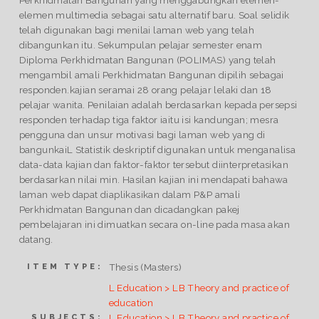
elemen multimedia sebagai satu alternatif baru. Soal selidik
telah digunakan bagi menilai laman web yang telah
dibangunkan itu. Sekumpulan pelajar semester enam
Diploma Perkhidmatan Bangunan (POLIMAS) yang telah
mengambil amali Perkhidmatan Bangunan dipilih sebagai
responden.kajian seramai 28 orang pelajar lelaki dan 18
pelajar wanita. Penilaian adalah berdasarkan kepada persepsi
responden terhadap tiga faktor iaitu isi kandungan; mesra
pengguna dan unsur motivasi bagi laman web yang di
bangunkaiL Statistik deskriptif digunakan untuk menganalisa
data-data kajian dan faktor-faktor tersebut diinterpretasikan
berdasarkan nilai min. Hasilan kajian ini mendapati bahawa
laman web dapat diaplikasikan dalam P&P amali
Perkhidmatan Bangunan dan dicadangkan pakej
pembelajaran ini dimuatkan secara on-line pada masa akan
datang.
Thesis (Masters)
ITEM TYPE:
L Education > LB Theory and practice of
education
L Education > LB Theory and practice of
SUBJECTS: