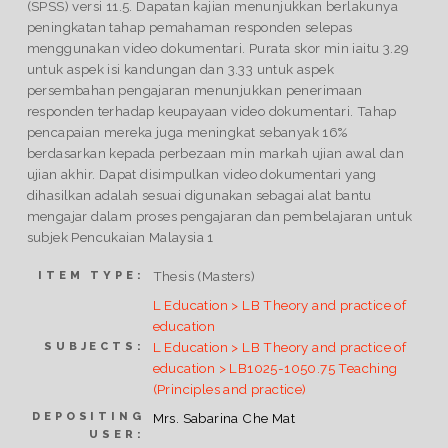
(SPSS) versi 11.5. Dapatan kajian menunjukkan berlakunya
peningkatan tahap pemahaman responden selepas
menggunakan video dokumentari. Purata skor min iaitu 3.29
untuk aspek isi kandungan dan 3.33 untuk aspek
persembahan pengajaran menunjukkan penerimaan
responden terhadap keupayaan video dokumentari. Tahap
pencapaian mereka juga meningkat sebanyak 16%
berdasarkan kepada perbezaan min markah ujian awal dan
ujian akhir. Dapat disimpulkan video dokumentari yang
dihasilkan adalah sesuai digunakan sebagai alat bantu
mengajar dalam proses pengajaran dan pembelajaran untuk
subjek Pencukaian Malaysia 1
Thesis (Masters)
ITEM TYPE:
L Education > LB Theory and practice of
education
L Education > LB Theory and practice of
SUBJECTS:
education > LB1025-1050.75 Teaching
(Principles and practice)
DEPOSITING
Mrs. Sabarina Che Mat
USER: