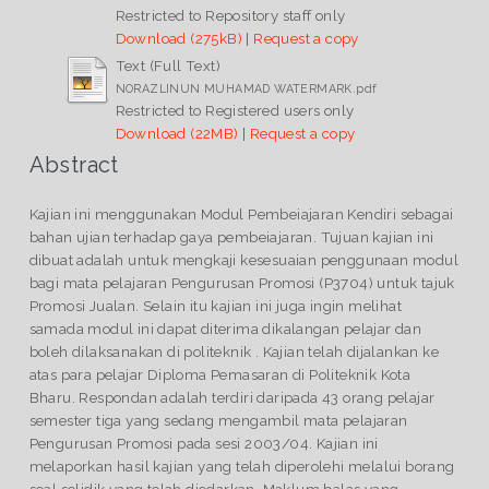
Restricted to Repository staff only
Download (275kB)
|
Request a copy
Text (Full Text)
NORAZLINUN MUHAMAD WATERMARK.pdf
Restricted to Registered users only
Download (22MB)
|
Request a copy
Abstract
Kajian ini menggunakan Modul Pembeiajaran Kendiri sebagai
bahan ujian terhadap gaya pembeiajaran. Tujuan kajian ini
dibuat adalah untuk mengkaji kesesuaian penggunaan modul
bagi mata pelajaran Pengurusan Promosi (P3704) untuk tajuk
Promosi Jualan. Selain itu kajian ini juga ingin melihat
samada modul ini dapat diterima dikalangan pelajar dan
boleh dilaksanakan di politeknik . Kajian telah dijalankan ke
atas para pelajar Diploma Pemasaran di Politeknik Kota
Bharu. Respondan adalah terdiri daripada 43 orang pelajar
semester tiga yang sedang mengambil mata pelajaran
Pengurusan Promosi pada sesi 2003/04. Kajian ini
melaporkan hasil kajian yang telah diperolehi melalui borang
soal selidik yang telah diedarkan. Maklum balas yang