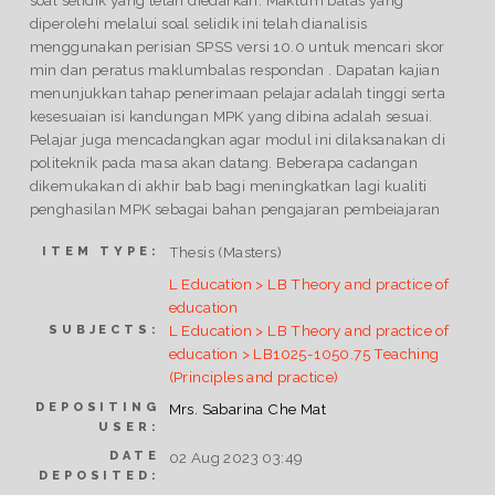
diperolehi melalui soal selidik ini telah dianalisis
menggunakan perisian SPSS versi 10.0 untuk mencari skor
min dan peratus maklumbalas respondan . Dapatan kajian
menunjukkan tahap penerimaan pelajar adalah tinggi serta
kesesuaian isi kandungan MPK yang dibina adalah sesuai.
Pelajar juga mencadangkan agar modul ini dilaksanakan di
politeknik pada masa akan datang. Beberapa cadangan
dikemukakan di akhir bab bagi meningkatkan lagi kualiti
penghasilan MPK sebagai bahan pengajaran pembeiajaran
Thesis (Masters)
ITEM TYPE:
L Education > LB Theory and practice of
education
L Education > LB Theory and practice of
SUBJECTS:
education > LB1025-1050.75 Teaching
(Principles and practice)
DEPOSITING
Mrs. Sabarina Che Mat
USER:
DATE
02 Aug 2023 03:49
DEPOSITED: