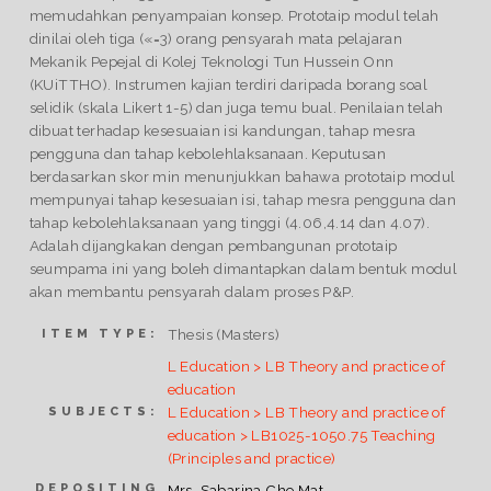
memudahkan penyampaian konsep. Prototaip modul telah
dinilai oleh tiga («=3) orang pensyarah mata pelajaran
Mekanik Pepejal di Kolej Teknologi Tun Hussein Onn
(KUiTTHO). Instrumen kajian terdiri daripada borang soal
selidik (skala Likert 1-5) dan juga temu bual. Penilaian telah
dibuat terhadap kesesuaian isi kandungan, tahap mesra
pengguna dan tahap kebolehlaksanaan. Keputusan
berdasarkan skor min menunjukkan bahawa prototaip modul
mempunyai tahap kesesuaian isi, tahap mesra pengguna dan
tahap kebolehlaksanaan yang tinggi (4.06,4.14 dan 4.07).
Adalah dijangkakan dengan pembangunan prototaip
seumpama ini yang boleh dimantapkan dalam bentuk modul
akan membantu pensyarah dalam proses P&P.
Thesis (Masters)
ITEM TYPE:
L Education > LB Theory and practice of
education
L Education > LB Theory and practice of
SUBJECTS:
education > LB1025-1050.75 Teaching
(Principles and practice)
DEPOSITING
Mrs. Sabarina Che Mat