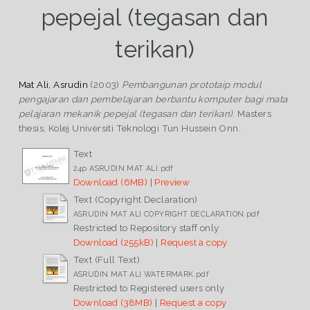
pepejal (tegasan dan
terikan)
Mat Ali, Asrudin
(2003)
Pembangunan prototaip modul
pengajaran dan pembelajaran berbantu komputer bagi mata
pelajaran mekanik pepejal (tegasan dan terikan).
Masters
thesis, Kolej Universiti Teknologi Tun Hussein Onn.
Text
24p ASRUDIN MAT ALI.pdf
Download (6MB)
|
Preview
Text (Copyright Declaration)
ASRUDIN MAT ALI COPYRIGHT DECLARATION.pdf
Restricted to Repository staff only
Download (255kB)
|
Request a copy
Text (Full Text)
ASRUDIN MAT ALI WATERMARK.pdf
Restricted to Registered users only
Download (38MB)
|
Request a copy