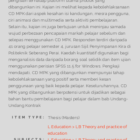
pengisian terhadap platform utama produk yang
dibangunkan ini. Kajian ini melihat kepada kebolehlaksanaan
CD MPK dari aspek kesahan isi kandungan, mesra pengguna,
ciri animasi dan multimedia serta aktiviti pembelajaran.
Selain itu, kajian ini juga bertujuan untuk meninjau samada
wujud perbezaan pencapaian markah pelajar sebelum dan
selepas menggunakan CD MPK. Responden terdiri daripada
41 orang pelajar semester 4, jurusan Sijil Penyimpanan Kira di
Politeknik Seberang Perai. Kaedah kuantitatif digunakan bagi
menganalisis data daripada borang soal selidik dan item ujian
menggunakan perisian SPSS 11.5 for Windows. Pengkaji
mendapati, CD MPK yang dibangunkan mempunyai tahap
kebolehlaksanaan yang positif serta memberi kesan
penggunaan yang baik kepada pelajar. Keseluruhannya, CD
MPK yang dibangunkan berpotensi untuk dijadikan sebagai
bahan bantu pembelajaran bagi pelajar dalam bab Undang-
Undang Kontrak
Thesis (Masters)
ITEM TYPE:
L Education > LB Theory and practice of
education
L Education > LB Theory and practice of
SUBJECTS: