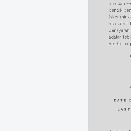
min dan ke
bentuk pen
(skor min=
menerima M
pensyarah 
adalah leb
modul bagi
DATE 
LAST