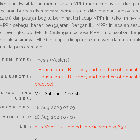
kerapan. Hasil kajian menunjukkan MPP1 memenuhi isi kandungan
gajaran berdasarkan senarai semak yang diterima dari pensyarah.
3.209) dan pelajar begitu berminat terhadap MPP1 ini (skor min=3.3
PP 1 sebagai bahan pengajaran. Dengan itu, MPP1 ini adalah ses
di peringkat politeknik. Cadangan bahawa MPP1 ini dihasilkan bagi
ih baik sekiranya, MPP1 ini dapat dicapai melalui web dan membu
 mata pelajaran lain
Thesis (Masters)
ITEM TYPE:
L Education > LB Theory and practice of educati
L Education > LB Theory and practice of educati
SUBJECTS:
practice)
DEPOSITING
Mrs. Sabarina Che Mat
USER:
16 Aug 2023 07:09
DEPOSITED:
16 Aug 2023 07:09
 MODIFIED:
http://eprints.uthm.edu.my/id/eprint/9630
URI: