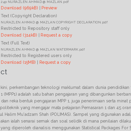
24p NURAZLEN AHMAD @ MAZLAN.pdf
Download (969kB)
|
Preview
Text (Copyright Declaration)
NURAZLEN AHMAD @ MAZLAN COPYRIGHT DECLARATION.pdf
Restricted to Repository staff only
Download (314kB)
|
Request a copy
Text (Full Text)
NURAZLEN AHMAD @ MAZLAN WATERMARK.pdf
Restricted to Registered users only
Download (15MB)
|
Request a copy
ct
kini, perkembangan teknologi maklumat dalam dunia pendidikan ti
1 (MPP1) adalah satu bahan pengajaran yang dibangunkan berbantuk
dan reka bentuk pengajaran MPP 1, juga penerimaan serta minat pel
politeknik yang mengajar mata pelajaran Pemasaran 1 dan 45 oran
ul Halim Mu'adzam Shah (POLIMAS). Sampel yang digunakan adala
akan ialah senarai semak dan soal selidik di mana penilaian dil
 yang diperoleh dianalisis menggunakan Statistical Packages For S