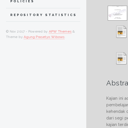
POLICIES
REPOSITORY STATISTICS
© Nov 2017 - Powered by
APW Themes
&
Theme by
Agung Prasetyo Wibowo
.
Abstra
Kajian ini
pembelajar
kehendak d
dari segi 
kajian terd