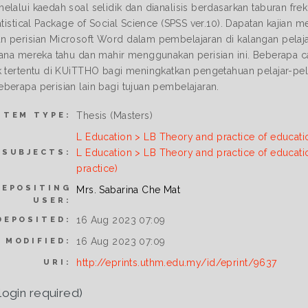
elalui kaedah soal selidik dan dianalisis berdasarkan taburan f
tatistical Package of Social Science (SPSS ver.10). Dapatan kajia
 perisian Microsoft Word dalam pembelajaran di kalangan pelajar
mana mereka tahu dan mahir menggunakan perisian ini. Beberapa
k tertentu di KUiTTHO bagi meningkatkan pengetahuan pelajar-pel
berapa perisian lain bagi tujuan pembelajaran.
Thesis (Masters)
ITEM TYPE:
L Education > LB Theory and practice of educati
L Education > LB Theory and practice of educati
SUBJECTS:
practice)
DEPOSITING
Mrs. Sabarina Che Mat
USER:
16 Aug 2023 07:09
DEPOSITED:
16 Aug 2023 07:09
 MODIFIED:
http://eprints.uthm.edu.my/id/eprint/9637
URI:
login required)