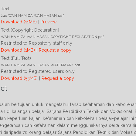
Text
24p WAN HAMIZA WAN HASAN.pdf
Download (11MB)
|
Preview
Text (Copyright Declaration)
WAN HAMIZA WAN HASAN COPYRIGHT DECLARATION.pdf
Restricted to Repository staff only
Download (1MB)
|
Request a copy
Text (Full Text)
WAN HAMIZA WAN HASAN WATERMARK.pdf
Restricted to Registered users only
Download (53MB)
|
Request a copy
ct
 adalah bertujuan untuk mengetahui tahap kefahaman dan keboleh
an di kalangan pelajar Sarjana Pendidikan Teknik dan Vokasional.
an keperluan kajian, kefahaman dan kebolehan pelajar-pelajar ini
pengetahuan dan kefahaman dalam menggunakannya serta kemahi
iri daripada 70 orang pelajar Saijana Pendidikan Teknik dan Vokasi