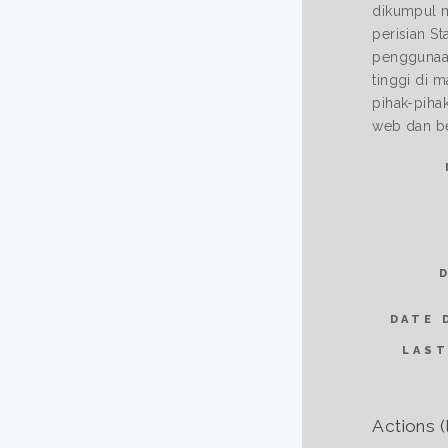
dikumpul m
perisian S
penggunaan
tinggi di 
pihak-piha
web dan be
DATE 
LAST
Actions (