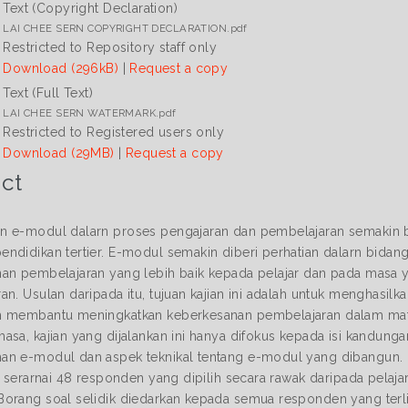
Text (Copyright Declaration)
LAI CHEE SERN COPYRIGHT DECLARATION.pdf
Restricted to Repository staff only
Download (296kB)
|
Request a copy
Text (Full Text)
LAI CHEE SERN WATERMARK.pdf
Restricted to Registered users only
Download (29MB)
|
Request a copy
ct
 e-modul dalarn proses pengajaran dan pembelajaran semakin be
ndidikan tertier. E-modul semakin diberi perhatian dalarn bidan
an pembelajaran yang lebih baik kepada pelajar dan pada masa ya
an. Usulan daripada itu, tujuan kajian ini adalah untuk menghasil
 membantu meningkatkan keberkesanan pembelajaran dalam mata 
asa, kajian yang dijalankan ini hanya difokus kepada isi kandunga
n e-modul dan aspek teknikal tentang e-modul yang dibangun. Da
eh serarnai 48 responden yang dipilih secara rawak daripada pelaj
orang soal selidik diedarkan kepada semua responden yang terli