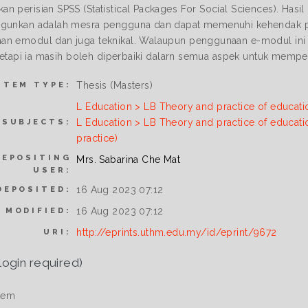
n perisian SPSS (Statistical Packages For Social Sciences). Hasil
gunkan adalah mesra pengguna dan dapat memenuhi kehendak pela
n emodul dan juga teknikal. Walaupun penggunaan e-modul ini 
, tetapi ia masih boleh diperbaiki dalarn semua aspek untuk memp
Thesis (Masters)
ITEM TYPE:
L Education > LB Theory and practice of educati
L Education > LB Theory and practice of educati
SUBJECTS:
practice)
DEPOSITING
Mrs. Sabarina Che Mat
USER:
16 Aug 2023 07:12
DEPOSITED:
16 Aug 2023 07:12
 MODIFIED:
http://eprints.uthm.edu.my/id/eprint/9672
URI:
login required)
tem