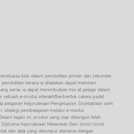
rleluasa baik dalarn pendidikan primer dan sekunder,
g pendidikan kerana ia dikatakan dapat memberi
ng sarna, ia dapat menimbulkan min at pelajar dalarn
kan sebuah e-modul interaktifberbentuk cakera padat
pelajaran Kejuruteraan Pengeluaran. Disebabkan oleh
n, strategi pembelajaran melalui e-modul,
larn kajian ini, produk yang siap dibangun telah
ar Diploma Kejuruteraan Mekanikal (Sesi 2000/2001),
bat dan data yang dikumpul dianalisa dengan