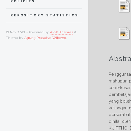
POLICIES
REPOSITORY STATISTICS
© Nov 2017 - Powered by
APW Themes
&
Theme by
Agung Prasetyo Wibowo
.
Abstra
Penggunaan
mahupun pe
keberkesan
pembelajar
yang boleh
kekangan m
persembaha
dinilai ol
KUiTTHO. B