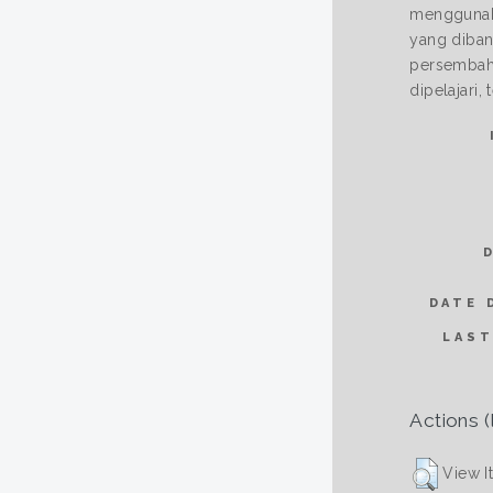
menggunaka
yang diban
persembaha
dipelajari
DATE 
LAST
Actions (
View I