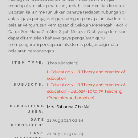
mendapatkan nilai peratusan,jumlah, skor min dan kolerasi.
Dapatan kajian menunjukkan bahawa terdapat hubungan di
antara gaya pengajaran guru dengan pencapaian akademik
pelajar Pengurusan Pemiagaan di Sekolah Menengah Teknik
Datuk Seri Mohd Zin Alor Gajah Melaka. Oleh yang demikian
dapat dirumuskan bahawa gaya pengajaran guru
mempengaruhi pencapaian akademik pelajar bagi mata
pelajaran perdagangan
Thesis (Masters)
ITEM TYPE:
L Education > LB Theory and practice of
education
L Education > LB Theory and practice of
SUBJECTS:
education > LB1025-1050.75 Teaching
(Principles and practice)
DEPOSITING
Mrs. Sabarina Che Mat
USER:
DATE
21 Aug 2023 02:24
DEPOSITED:
LAST
21 Aug 2023 02:24