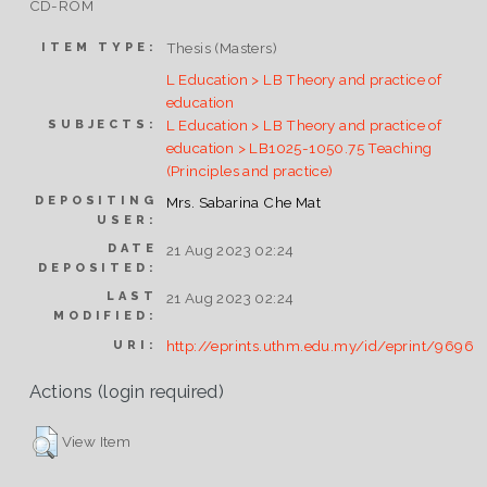
CD-ROM
Thesis (Masters)
ITEM TYPE:
L Education > LB Theory and practice of
education
L Education > LB Theory and practice of
SUBJECTS:
education > LB1025-1050.75 Teaching
(Principles and practice)
DEPOSITING
Mrs. Sabarina Che Mat
USER:
DATE
21 Aug 2023 02:24
DEPOSITED:
LAST
21 Aug 2023 02:24
MODIFIED:
http://eprints.uthm.edu.my/id/eprint/9696
URI:
Actions (login required)
View Item