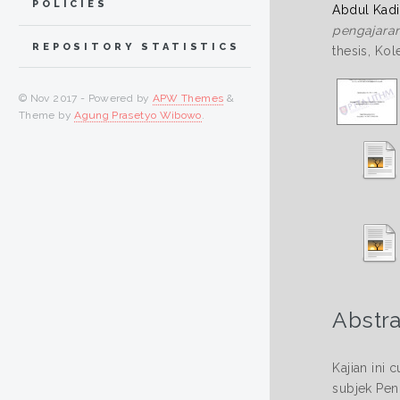
POLICIES
Abdul Kadir
pengajaran
REPOSITORY STATISTICS
thesis, Kol
© Nov 2017 - Powered by
APW Themes
&
Theme by
Agung Prasetyo Wibowo
.
Abstra
Kajian ini
subjek Penc