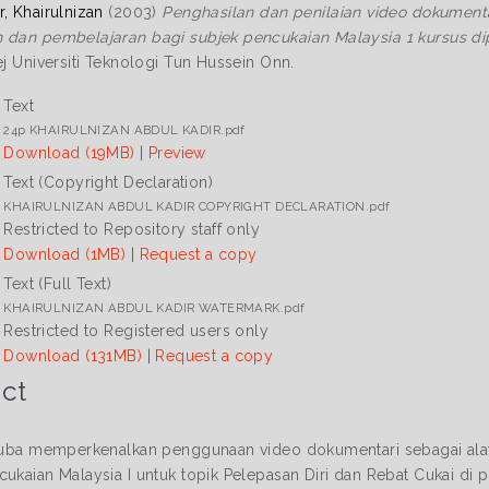
, Khairulnizan
(2003)
Penghasilan dan penilaian video dokumenta
 dan pembelajaran bagi subjek pencukaian Malaysia 1 kursus dipl
ej Universiti Teknologi Tun Hussein Onn.
Text
24p KHAIRULNIZAN ABDUL KADIR.pdf
Download (19MB)
|
Preview
Text (Copyright Declaration)
KHAIRULNIZAN ABDUL KADIR COPYRIGHT DECLARATION.pdf
Restricted to Repository staff only
Download (1MB)
|
Request a copy
Text (Full Text)
KHAIRULNIZAN ABDUL KADIR WATERMARK.pdf
Restricted to Registered users only
Download (131MB)
|
Request a copy
ct
 cuba memperkenalkan penggunaan video dokumentari sebagai ala
ukaian Malaysia I untuk topik Pelepasan Diri dan Rebat Cukai di pol