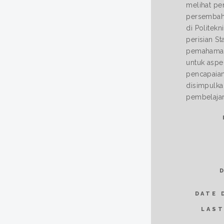
melihat pe
persembaha
di Politekn
perisian St
pemahaman 
untuk asp
pencapaian
disimpulka
pembelajar
DATE 
LAST