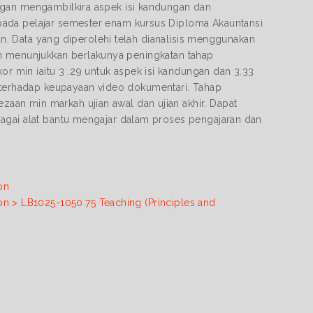
ngan mengambilkira aspek isi kandungan dan
pada pelajar semester enam kursus Diploma Akauntansi
ian. Data yang diperolehi telah dianalisis menggunakan
jian menunjukkan berlakunya peningkatan tahap
 min iaitu 3 .29 untuk aspek isi kandungan dan 3.33
erhadap keupayaan video dokumentari. Tahap
an min markah ujian awal dan ujian akhir. Dapat
bagai alat bantu mengajar dalam proses pengajaran dan
on
on > LB1025-1050.75 Teaching (Principles and