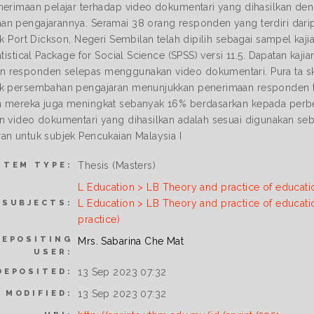
nerimaan pelajar terhadap video dokumentari yang dihasilkan de
n pengajarannya. Seramai 38 orang responden yang terdiri dari
ik Port Dickson, Negeri Sembilan telah dipilih sebagai sampel kaj
atistical Package for Social Science (SPSS) versi 11.5. Dapatan ka
responden selepas menggunakan video dokumentari. Pura ta skor
ek persembahan pengajaran menunjukkan penerimaan responden t
 mereka juga meningkat sebanyak 16% berdasarkan kepada perbeza
n video dokumentari yang dihasilkan adalah sesuai digunakan se
an untuk subjek Pencukaian Malaysia I
Thesis (Masters)
ITEM TYPE:
L Education > LB Theory and practice of educati
L Education > LB Theory and practice of educati
SUBJECTS:
practice)
DEPOSITING
Mrs. Sabarina Che Mat
USER:
13 Sep 2023 07:32
DEPOSITED:
13 Sep 2023 07:32
 MODIFIED: