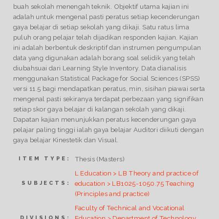
buah sekolah menengah teknik. Objektif utama kajian ini
adalah untuk mengenal pasti peratus setiap kecenderungan
gaya belajar di setiap sekolah yang dikaji. Satu ratus lima
puluh orang pelajar telah dijadikan responden kajian. Kajian
ini adalah berbentuk deskriptif dan instrumen pengumpulan
data yang digunakan adalah borang soal selidik yang telah
diubahsuai dari Learning Style Inventory. Data dianalisis
menggunakan Statistical Package for Social Sciences (SPSS)
versi 11.5 bagi mendapatkan peratus, min, sisihan piawai serta
mengenal pasti sekiranya terdapat perbezaan yang signifikan
setiap skor gaya belajar di kalangan sekolah yang dikaji.
Dapatan kajian menunjukkan peratus kecenderungan gaya
pelajar paling tinggi ialah gaya belajar Auditori diikuti dengan
gaya belajar Kinestetik dan Visual.
Thesis (Masters)
ITEM TYPE:
L Education > LB Theory and practice of
education > LB1025-1050.75 Teaching
SUBJECTS:
(Principles and practice)
Faculty of Technical and Vocational
Education > Department of Technology
DIVISIONS: