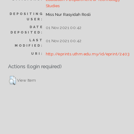
Studies
DEPOSITING
Miss Nur Rasyidah Rosli
USER:
DATE
01 Nov 2021 00:42
DEPOSITED:
LAST
01 Nov 2021 00:42
MODIFIED:
http://eprints.uthm.edu.my/id/eprint/2403
URI:
Actions (login required)
View Item