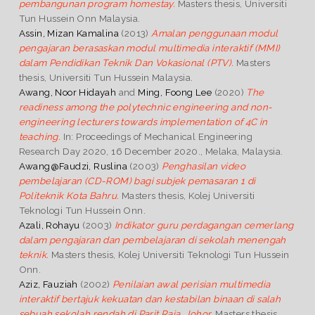
pembangunan program homestay.
Masters thesis, Universiti
Tun Hussein Onn Malaysia.
Assin, Mizan Kamalina
(2013)
Amalan penggunaan modul
pengajaran berasaskan modul multimedia interaktif (MMI)
dalam Pendidikan Teknik Dan Vokasional (PTV).
Masters
thesis, Universiti Tun Hussein Malaysia.
Awang, Noor Hidayah
and
Ming, Foong Lee
(2020)
The
readiness among the polytechnic engineering and non-
engineering lecturers towards implementation of 4C in
teaching.
In: Proceedings of Mechanical Engineering
Research Day 2020, 16 December 2020., Melaka, Malaysia.
Awang@Faudzi, Ruslina
(2003)
Penghasilan video
pembelajaran (CD-ROM) bagi subjek pemasaran 1 di
Politeknik Kota Bahru.
Masters thesis, Kolej Universiti
Teknologi Tun Hussein Onn.
Azali, Rohayu
(2003)
Indikator guru perdagangan cemerlang
dalam pengajaran dan pembelajaran di sekolah menengah
teknik.
Masters thesis, Kolej Universiti Teknologi Tun Hussein
Onn.
Aziz, Fauziah
(2002)
Penilaian awal perisian multimedia
interaktif bertajuk kekuatan dan kestabilan binaan di salah
sebuah sekolah rendah di Parit Raja, Johor.
Masters thesis,