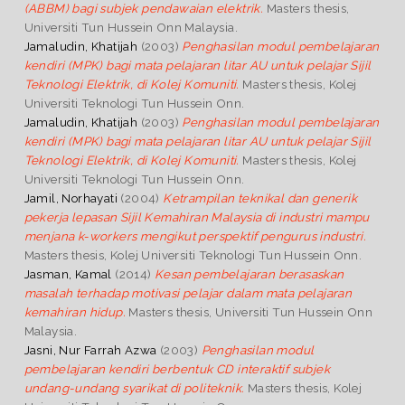
(ABBM) bagi subjek pendawaian elektrik.
Masters thesis,
Universiti Tun Hussein Onn Malaysia.
Jamaludin, Khatijah
(2003)
Penghasilan modul pembelajaran
kendiri (MPK) bagi mata pelajaran litar AU untuk pelajar Sijil
Teknologi Elektrik, di Kolej Komuniti.
Masters thesis, Kolej
Universiti Teknologi Tun Hussein Onn.
Jamaludin, Khatijah
(2003)
Penghasilan modul pembelajaran
kendiri (MPK) bagi mata pelajaran litar AU untuk pelajar Sijil
Teknologi Elektrik, di Kolej Komuniti.
Masters thesis, Kolej
Universiti Teknologi Tun Hussein Onn.
Jamil, Norhayati
(2004)
Ketrampilan teknikal dan generik
pekerja lepasan Sijil Kemahiran Malaysia di industri mampu
menjana k-workers mengikut perspektif pengurus industri.
Masters thesis, Kolej Universiti Teknologi Tun Hussein Onn.
Jasman, Kamal
(2014)
Kesan pembelajaran berasaskan
masalah terhadap motivasi pelajar dalam mata pelajaran
kemahiran hidup.
Masters thesis, Universiti Tun Hussein Onn
Malaysia.
Jasni, Nur Farrah Azwa
(2003)
Penghasilan modul
pembelajaran kendiri berbentuk CD interaktif subjek
undang-undang syarikat di politeknik.
Masters thesis, Kolej