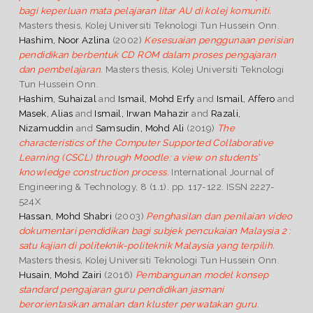
bagi keperluan mata pelajaran litar AU di kolej komuniti.
Masters thesis, Kolej Universiti Teknologi Tun Hussein Onn.
Hashim, Noor Azlina
(2002)
Kesesuaian penggunaan perisian
pendidikan berbentuk CD ROM dalam proses pengajaran
dan pembelajaran.
Masters thesis, Kolej Universiti Teknologi
Tun Hussein Onn.
Hashim, Suhaizal
and
Ismail, Mohd Erfy
and
Ismail, Affero
and
Masek, Alias
and
Ismail, Irwan Mahazir
and
Razali,
Nizamuddin
and
Samsudin, Mohd Ali
(2019)
The
characteristics of the Computer Supported Collaborative
Learning (CSCL) through Moodle: a view on students’
knowledge construction process.
International Journal of
Engineering & Technology, 8 (1.1). pp. 117-122. ISSN 2227-
524X
Hassan, Mohd Shabri
(2003)
Penghasilan dan penilaian video
dokumentari pendidikan bagi subjek pencukaian Malaysia 2 :
satu kajian di politeknik-politeknik Malaysia yang terpilih.
Masters thesis, Kolej Universiti Teknologi Tun Hussein Onn.
Husain, Mohd Zairi
(2016)
Pembangunan model konsep
standard pengajaran guru pendidikan jasmani
berorientasikan amalan dan kluster perwatakan guru.