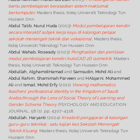
bantu pembelajaran berasaskan sistem maklumat
berkomputer.
Masters thesis, Kolej Universiti Teknologi Tun
Hussein Onn.
Abdul Talib, Nurul Huda
(2003)
Modul pembelajaran kendiri
secara interaktif subjek kerja kayu di kalangan pelajar
sekolah menengah teknik dan vokasional.
Masters thesis,
Kolej Universiti Teknologi Tun Hussein Onn.
Abdul Wahab, Roswady
(2003)
Penghasilan dan penilaian
modul pembelajaran kendiri AutoCAD 2D isometrik.
Masters
thesis, Kolej Universiti Teknologi Tun Hussein Onn.
Abdullah, AlghamdiHamad
and
Samsudin, Mohd Ali
and
Abdul Rahim, Shamimah Parveen
and
HAlqarni, Mohammed
Ali
and
Ismail, Mohd Erfy
(2021)
Viewing mathematics
teachers’ professional identity in the Kingdom of Saudi
Arabia through the Lens of Social Theory of Learning and
Gender Schema Theory.
PSYCHOLOGY AND EDUCATION
JOURNAL, 58 (1). pp. 4307-4318.
Abdullah, Haryanti
(2004)
Kreativiti pengajaran di kalangan
guru-guru teknikal : satu kajian kes Sekolah Menengah
Teknik Kluang.
Masters thesis, Kolej Universiti Teknologi Tun
Hussein Onn.