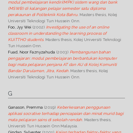
modul pembelajaran kendiri(MPK) sistem wang dan bank
(MSWB) di kalangan pelajar semester satu diploma
perakaunan di Politeknik Kota Bahru.
Masters thesis, Kolej
Universiti Teknologi Tun Hussein Onn.
Foo, Jyy Wei
(2002)
Investigating the use of an online
classroom in understanding the learning process of
KUiTTHO students.
Masters thesis, Kolej Universiti Teknologi
Tun Hussein Onn.
Fuad, Noor Faznyzahuda
(2003)
Pembangunan bahan
pengajaran: modul pembelajaran berbantukan komputer
bagi mata pelajaran penjana AT dan AU di Kolej Komuniti
Bandar Darulaman, Jitra, Kedah.
Masters thesis, Kolej
Universiti Teknologi Tun Hussein Onn.
G
Ganason, Premma
(2019)
Keberkesanan penggunaan
aplikasi socrative terhadap pencapaian dan minat murid bagi
mata pelajaran sains di sekolah rendah.
Masters thesis,
Universiti Tun Hussein Onn Malaysia.
Gindan, Sylvester
(2001)
Kajian terhadap faktor-faktor yang