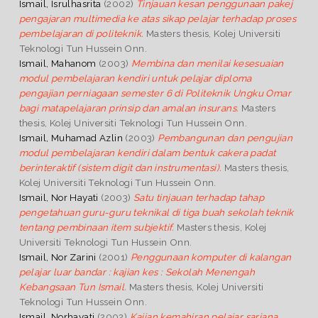
Ismail, Isrulhasrita
(2002)
Tinjauan kesan penggunaan pakej
pengajaran multimedia ke atas sikap pelajar terhadap proses
pembelajaran di politeknik.
Masters thesis, Kolej Universiti
Teknologi Tun Hussein Onn.
Ismail, Mahanom
(2003)
Membina dan menilai kesesuaian
modul pembelajaran kendiri untuk pelajar diploma
pengajian perniagaan semester 6 di Politeknik Ungku Omar
bagi matapelajaran prinsip dan amalan insurans.
Masters
thesis, Kolej Universiti Teknologi Tun Hussein Onn.
Ismail, Muhamad Azlin
(2003)
Pembangunan dan pengujian
modul pembelajaran kendiri dalam bentuk cakera padat
berinteraktif (sistem digit dan instrumentasi).
Masters thesis,
Kolej Universiti Teknologi Tun Hussein Onn.
Ismail, Nor Hayati
(2003)
Satu tinjauan terhadap tahap
pengetahuan guru-guru teknikal di tiga buah sekolah teknik
tentang pembinaan item subjektif.
Masters thesis, Kolej
Universiti Teknologi Tun Hussein Onn.
Ismail, Nor Zarini
(2001)
Penggunaan komputer di kalangan
pelajar luar bandar : kajian kes : Sekolah Menengah
Kebangsaan Tun Ismail.
Masters thesis, Kolej Universiti
Teknologi Tun Hussein Onn.
Ismail, Norhayati
(2002)
Kajian kemahiran pelajar sarjana