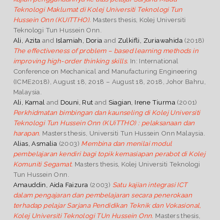
Teknologi Maklumat di Kolej Universiti Teknologi Tun
Hussein Onn (KUITTHO).
Masters thesis, Kolej Universiti
Teknologi Tun Hussein Onn.
Ali, Azita
and
Islamiah, Doria
and
Zulkifli, Zuriawahida
(2018)
The effectiveness of problem – based learning methods in
improving high-order thinking skills.
In: International
Conference on Mechanical and Manufacturing Engineering
(ICME2018), August 18, 2018 – August 18, 2018, Johor Bahru,
Malaysia.
Ali, Kamal
and
Douni, Rut
and
Siagian, Irene Tiurma
(2001)
Perkhidmatan bimbingan dan kaunseling di Kolej Universiti
Teknologi Tun Hussein Onn (KUiTTHO) : pelaksanaan dan
harapan.
Masters thesis, Universiti Tun Hussein Onn Malaysia.
Alias, Asmalia
(2003)
Membina dan menilai modul
pembelajaran kendiri bagi topik kemasiapan perabot di Kolej
Komuniti Segamat.
Masters thesis, Kolej Universiti Teknologi
Tun Hussein Onn.
Amauddin, Aida Faizura
(2003)
Satu kajian integrasi ICT
dalam pengajaran dan pembelajaran secara penerokaan
terhadap pelajar Sarjana Pendidikan Teknik dan Vokasional,
Kolej Universiti Teknologi TUn Hussein Onn.
Masters thesis,