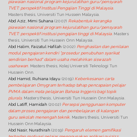
piawaian nasional program kejurulatihan guru/pensyarah
TVET: perspektif Institusi Pengajian Tinggi di Malaysia.
Masters thesis, Universiti Tun Hussein Malaysia.
Abd Aziz, Mimi Suhana
(2007)
Rekabentuk kerangka
piawaian nasional program kejurulatihan guru/pensyarah
TVET: perspektif institusi pengajian tinggi di Malaysia.
Masters
thesis, Universiti Tun Hussein Onn Malaysia.
Abd Halim, Faizatul Hafilah
(2002)
Penghasilan dan penilaian
modul pengajaran kendiri "prosedur penubuhan syarikat
sendirian berhad" dalam usaha melahirkan siswazah
usahawan.
Masters thesis, Kolej Universiti Teknologi Tun
Hussein Onn.
Abd Hamid, Ruhiana Idayu
(2019)
Keberkesanan carta
pembelajaran Omygram terhadap tahap pencapaian pelajar
PVMA dalam mata pelajaran Bahasa Inggeris bagi topik
plurals.
Masters thesis, Universiti Tun Hussein Onn Malaysia.
Abd Latiff, Hamidah
(2002)
Persepsi penggunaan komputer
dalam proses pengajaran dan pembelajaran di kalangan
guru sekolah menengah teknik.
Masters thesis, Universiti Tun
Hussein Onn Malaysia.
Abd Nasir, Nurathirah
(2019)
Pengaruh elemen gamifikasi
terhadap motivasi pelajar menggunakan aplikasi quizizz.