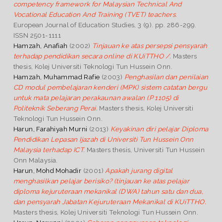
competency framework for Malaysian Technical And
Vocational Education And Training (TVET) teachers.
European Journal of Education Studies, 3 (9). pp. 286-299.
ISSN 2501-1111
Hamzah, Anafiah
(2002)
Tinjauan ke atas persepsi pensyarah
terhadap pendidikan secara online di KUiTTHO /.
Masters
thesis, Kolej Universiti Teknologi Tun Hussein Onn.
Hamzah, Muhammad Rafie
(2003)
Penghasilan dan penilaian
CD modul pembelajaran kenderi (MPK) sistem catatan bergu
untuk mata pelajaran perakaunan awalan (P 1105) di
Politeknik Seberang Perai.
Masters thesis, Kolej Universiti
Teknologi Tun Hussein Onn.
Harun, Farahiyah Murni
(2013)
Keyakinan diri pelajar Diploma
Pendidikan Lepasan Ijazah di Universiti Tun Hussein Onn
Malaysia terhadap ICT.
Masters thesis, Universiti Tun Hussein
Onn Malaysia.
Harun, Mohd Mohadir
(2001)
Apakah jurang digital
menghasilkan pelajar berisiko? (tinjauan ke atas pelajar
diploma kejuruteraan mekanikal (DWA) tahun satu dan dua,
dan pensyarah Jabatan Kejuruteraan Mekanikal di KUiTTHO.
Masters thesis, Kolej Universiti Teknologi Tun Hussein Onn.