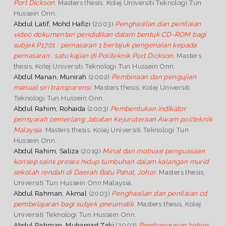
Port Dickson.
Masters thesis, Kolej Universiti Teknologi Tun
Hussein Onn.
Abdul Latif, Mohd Hafizi
(2003)
Penghasilan dan penilaian
video dokumentari pendidikan dalam bentuk CD-ROM bagi
subjek P1701 : pemasaran 1 bertajuk pengenalan kepada
pemasaran : satu kajian di Politeknik Port Dickson.
Masters
thesis, Kolej Universiti Teknologi Tun Hussein Onn.
Abdul Manan, Munirah
(2002)
Pembinaan dan pengujian
manual siri transparensi.
Masters thesis, Kolej Universiti
Teknologi Tun Hussein Onn.
Abdul Rahim, Rohaida
(2003)
Pembentukan indikator
pensyarah cemerlang Jabatan Kejuruteraan Awam politeknik
Malaysia.
Masters thesis, Kolej Universiti Teknologi Tun
Hussein Onn.
Abdul Rahim, Saliza
(2019)
Minat dan motivasi penguasaan
konsep sains proses hidup tumbuhan dalam kalangan murid
sekolah rendah di Daerah Batu Pahat, Johor.
Masters thesis,
Universiti Tun Hussein Onn Malaysia.
Abdul Rahman, Akmal
(2003)
Penghasilan dan penilaian cd
pembelajaran bagi subjek pneumatik.
Masters thesis, Kolej
Universiti Teknologi Tun Hussein Onn.
Abdul Rahman, Muhamad Zaki
(2003)
Pembangunan bahan