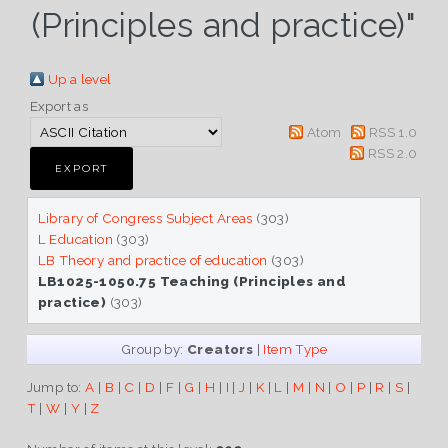
(Principles and practice)"
Up a level
Export as
Atom
RSS 1.0
RSS 2.0
Library of Congress Subject Areas
(303)
L Education
(303)
LB Theory and practice of education
(303)
LB1025-1050.75 Teaching (Principles and
practice)
(303)
Group by:
Creators
|
Item Type
Jump to:
A
|
B
|
C
|
D
|
F
|
G
|
H
|
I
|
J
|
K
|
L
|
M
|
N
|
O
|
P
|
R
|
S
|
T
|
W
|
Y
|
Z