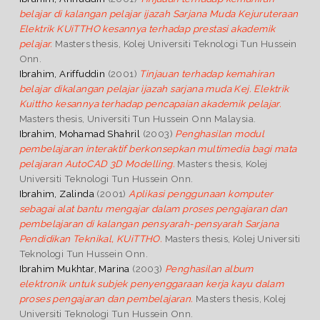
belajar di kalangan pelajar ijazah Sarjana Muda Kejuruteraan
Elektrik KUiTTHO kesannya terhadap prestasi akademik
pelajar.
Masters thesis, Kolej Universiti Teknologi Tun Hussein
Onn.
Ibrahim, Ariffuddin
(2001)
Tinjauan terhadap kemahiran
belajar dikalangan pelajar ijazah sarjana muda Kej. Elektrik
Kuittho kesannya terhadap pencapaian akademik pelajar.
Masters thesis, Universiti Tun Hussein Onn Malaysia.
Ibrahim, Mohamad Shahril
(2003)
Penghasilan modul
pembelajaran interaktif berkonsepkan multimedia bagi mata
pelajaran AutoCAD 3D Modelling.
Masters thesis, Kolej
Universiti Teknologi Tun Hussein Onn.
Ibrahim, Zalinda
(2001)
Aplikasi penggunaan komputer
sebagai alat bantu mengajar dalam proses pengajaran dan
pembelajaran di kalangan pensyarah-pensyarah Sarjana
Pendidikan Teknikal, KUiTTHO.
Masters thesis, Kolej Universiti
Teknologi Tun Hussein Onn.
Ibrahim Mukhtar, Marina
(2003)
Penghasilan album
elektronik untuk subjek penyenggaraan kerja kayu dalam
proses pengajaran dan pembelajaran.
Masters thesis, Kolej
Universiti Teknologi Tun Hussein Onn.