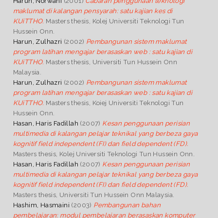
Harun, Norwani
(2001)
Cabaran penggunaan teknologi
maklumat di kalangan pensyarah: satu kajian kes di
KUiTTHO.
Masters thesis, Kolej Universiti Teknologi Tun
Hussein Onn.
Harun, Zulhazri
(2002)
Pembangunan sistem maklumat
program latihan mengajar berasaskan web : satu kajian di
KUiTTHO.
Masters thesis, Universiti Tun Hussein Onn
Malaysia.
Harun, Zulhazri
(2002)
Pembangunan sistem maklumat
program latihan mengajar berasaskan web : satu kajian di
KUiTTHO.
Masters thesis, Koiej Universiti Teknologi Tun
Hussein Onn.
Hasan, Haris Fadillah
(2007)
Kesan penggunaan perisian
multimedia di kalangan pelajar teknikal yang berbeza gaya
kognitif field independent (FI) dan field dependent (FD).
Masters thesis, Kolej Universiti Teknologi Tun Hussein Onn.
Hasan, Haris Fadillah
(2007)
Kesan penggunaan perisian
multimedia di kalangan pelajar teknikal yang berbeza gaya
kognitif field independent (FI) dan field dependent (FD).
Masters thesis, Universiti Tun Hussein Onn Malaysia.
Hashim, Hasmaini
(2003)
Pembangunan bahan
pembelajaran: modul pembelajaran berasaskan komputer