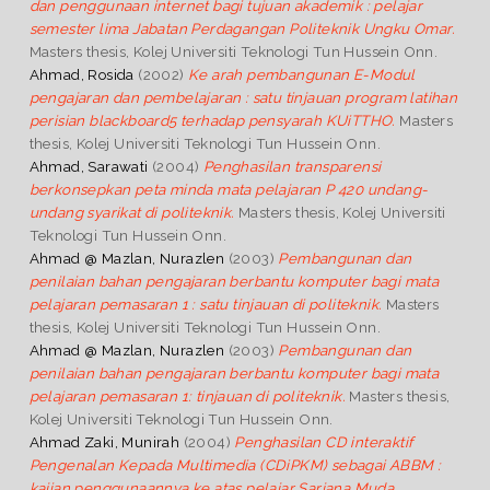
dan penggunaan internet bagi tujuan akademik : pelajar
semester lima Jabatan Perdagangan Politeknik Ungku Omar.
Masters thesis, Kolej Universiti Teknologi Tun Hussein Onn.
Ahmad, Rosida
(2002)
Ke arah pembangunan E-Modul
pengajaran dan pembelajaran : satu tinjauan program latihan
perisian blackboard5 terhadap pensyarah KUiTTHO.
Masters
thesis, Kolej Universiti Teknologi Tun Hussein Onn.
Ahmad, Sarawati
(2004)
Penghasilan transparensi
berkonsepkan peta minda mata pelajaran P 420 undang-
undang syarikat di politeknik.
Masters thesis, Kolej Universiti
Teknologi Tun Hussein Onn.
Ahmad @ Mazlan, Nurazlen
(2003)
Pembangunan dan
penilaian bahan pengajaran berbantu komputer bagi mata
pelajaran pemasaran 1 : satu tinjauan di politeknik.
Masters
thesis, Kolej Universiti Teknologi Tun Hussein Onn.
Ahmad @ Mazlan, Nurazlen
(2003)
Pembangunan dan
penilaian bahan pengajaran berbantu komputer bagi mata
pelajaran pemasaran 1: tinjauan di politeknik.
Masters thesis,
Kolej Universiti Teknologi Tun Hussein Onn.
Ahmad Zaki, Munirah
(2004)
Penghasilan CD interaktif
Pengenalan Kepada Multimedia (CDiPKM) sebagai ABBM :
kajian penggunaannya ke atas pelajar Sarjana Muda