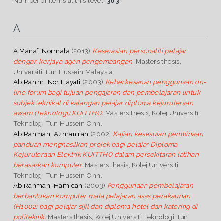
Number of items at this level:
303
.
A
A.Manaf, Normala
(2013)
Keserasian personaliti pelajar
dengan kerjaya agen pengembangan.
Masters thesis,
Universiti Tun Hussein Malaysia.
Ab Rahim, Nor Hayati
(2003)
Keberkesanan penggunaan on-
line forum bagi tujuan pengajaran dan pembelajaran untuk
subjek teknikal di kalangan pelajar diploma kejuruteraan
awam (Teknologi) KUiTTHO.
Masters thesis, Kolej Universiti
Teknologi Tun Hussein Onn.
Ab Rahman, Azmanirah
(2002)
Kajian kesesuian pembinaan
panduan menghasilkan projek bagi pelajar Diploma
Kejuruteraan Elektrik KUiTTHO dalam persekitaran latihan
berasaskan komputer.
Masters thesis, Kolej Universiti
Teknologi Tun Hussein Onn.
Ab Rahman, Hamidah
(2003)
Penggunaan pembelajaran
berbantukan komputer mata pelajaran asas perakaunan
(H1002) bagi pelajar sijil dan diploma hotel dan katering di
politeknik.
Masters thesis, Kolej Universiti Teknologi Tun