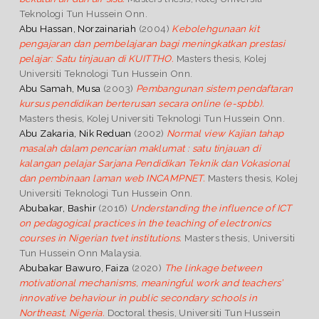
Teknologi Tun Hussein Onn.
Abu Hassan, Norzainariah
(2004)
Kebolehgunaan kit
pengajaran dan pembelajaran bagi meningkatkan prestasi
pelajar: Satu tinjauan di KUITTHO.
Masters thesis, Kolej
Universiti Teknologi Tun Hussein Onn.
Abu Samah, Musa
(2003)
Pembangunan sistem pendaftaran
kursus pendidikan berterusan secara online (e-spbb).
Masters thesis, Kolej Universiti Teknologi Tun Hussein Onn.
Abu Zakaria, Nik Reduan
(2002)
Normal view Kajian tahap
masalah dalam pencarian maklumat : satu tinjauan di
kalangan pelajar Sarjana Pendidikan Teknik dan Vokasional
dan pembinaan laman web INCAMPNET.
Masters thesis, Kolej
Universiti Teknologi Tun Hussein Onn.
Abubakar, Bashir
(2016)
Understanding the influence of ICT
on pedagogical practices in the teaching of electronics
courses in Nigerian tvet institutions.
Masters thesis, Universiti
Tun Hussein Onn Malaysia.
Abubakar Bawuro, Faiza
(2020)
The linkage between
motivational mechanisms, meaningful work and teachers’
innovative behaviour in public secondary schools in
Northeast, Nigeria.
Doctoral thesis, Universiti Tun Hussein