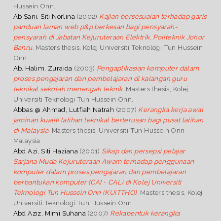
Hussein Onn.
Ab Sani, Siti Norlina
(2002)
Kajian bersesuaian terhadap garis
panduan laman web p&p berkesan bagi pensyarah-
pensyarah di Jabatan Kejuruteraan Elektrik, Politeknik Johor
Bahru.
Masters thesis, Kolej Universiti Teknologi Tun Hussein
Onn.
Ab. Halim, Zuraida
(2003)
Pengaplikasian komputer dalam
proses pengajaran dan pembelajaran di kalangan guru
teknikal sekolah menengah teknik.
Masters thesis, Kolej
Universiti Teknologi Tun Hussein Onn.
Abbas @ Ahmad, Lutfiah Natrah
(2007)
Kerangka kerja awal
jaminan kualiti latihan teknikal berterusan bagi pusat latihan
di Malaysia.
Masters thesis, Universiti Tun Hussein Onn
Malaysia.
Abd Azi, Siti Haziana
(2001)
Sikap dan persepsi pelajar
Sarjana Muda Kejuruteraan Awam terhadap penggunaan
komputer dalam proses pengajaran dan pembelajaran
berbantukan komputer (CAI - CAL) di Kolej Universiti
Teknologi Tun Hussein Onn (KUiTTHO).
Masters thesis, Kolej
Universiti Teknologi Tun Hussein Onn.
Abd Aziz, Mimi Suhana
(2007)
Rekabentuk kerangka