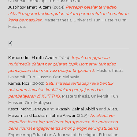
Universiti Teknologi Tun Hussein Onn.
Jusoh@Mamat, Aizam
(2014)
Persepsi pelajar terhadap
aktiviti origami berkumpulan dalam pembentukan kemahiran
kerja berpasukan.
Masters thesis, Universiti Tun Hussein Onn
Malaysia.
K
Kamarudin, Harith Azidin
(2014)
Impak penggunaan
multimedia dalam pengajaran topik isometrik terhadap
pencapaian dan motivasi pelajar tingkatan 2.
Masters thesis,
Universiti Tun Hussein Onn Malaysia.
Kamsi, Rozi
(2002)
Satu sintesis terhadap reka bentuk
dokumen kawalan kualiti dalam pengajaran dan
pembelajaran di KUiTTHO.
Masters thesis, Universiti Tun
Hussein Onn Malaysia.
Kesot, Mohd Jahaya
and
Akasah, Zainal Abidin
and
Alias,
Maizam
and
Lashari, Tahira Anwar
(2015)
An affective-
cognitive teaching and learning approach for enhanced
behavioural engagements among engineering students.
Engineering Education A Journal of the Higher Education