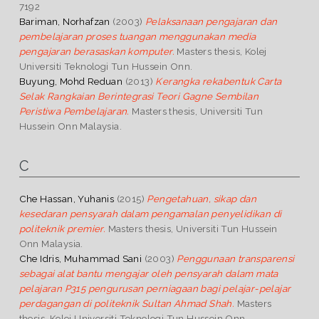
7192
Bariman, Norhafzan
(2003)
Pelaksanaan pengajaran dan
pembelajaran proses tuangan menggunakan media
pengajaran berasaskan komputer.
Masters thesis, Kolej
Universiti Teknologi Tun Hussein Onn.
Buyung, Mohd Reduan
(2013)
Kerangka rekabentuk Carta
Selak Rangkaian Berintegrasi Teori Gagne Sembilan
Peristiwa Pembelajaran.
Masters thesis, Universiti Tun
Hussein Onn Malaysia.
C
Che Hassan, Yuhanis
(2015)
Pengetahuan, sikap dan
kesedaran pensyarah dalam pengamalan penyelidikan di
politeknik premier.
Masters thesis, Universiti Tun Hussein
Onn Malaysia.
Che Idris, Muhammad Sani
(2003)
Penggunaan transparensi
sebagai alat bantu mengajar oleh pensyarah dalam mata
pelajaran P315 pengurusan perniagaan bagi pelajar-pelajar
perdagangan di politeknik Sultan Ahmad Shah.
Masters
thesis, Kolej Universiti Teknologi Tun Hussein Onn.