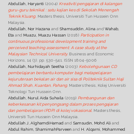
Abdullah, Haryanti
(2004)
Kreativiti pengajaran di kalangan
guru-guru teknikal : satu kajian kes di Sekolah Menengah
Teknik Kluang.
Masters thesis, Universiti Tun Hussein Onn
Malaysia.
Abdullah, Nor Hazana
and
Shamsuddin, Alina
and
Wahab,
Eta
and
Muazu, Muazu Hassan
(2018)
Participation in
continuous professional development training and
perceived teaching assessment: A case study at the
Malaysian Technical University.
Business and Economic
Horizons, 14 (3). pp. 530-541. ISSN 1804-5006
Abdullah, Nurhidayah Seetha
(2003)
Kebolehgunaan CD
pembelajaran berbantu komputer bagi matapelajaran
kejuruteraan bekalan air dan air sisa di Politeknik Sultan Haji
Ahmad Shah, Kuantan, Pahang.
Masters thesis, Kolej Universiti
Teknologi Tun Hussein Onn.
Abdullah, Nurul Aida Suhaila
(2019)
Pembangunan dan
keberkesanan kit penyongsang dalam proses pengajaran
dan pembelajaran (PDP) di kolej vokasional.
Masters thesis,
Universiti Tun Hussein Onn Malaysia.
Abdullah J, AlghamdiHamad
and
Samsudin, Mohd Ali
and
Abdul Rahim, ShamimahParveen
and
H. Alqarni, Mohammed