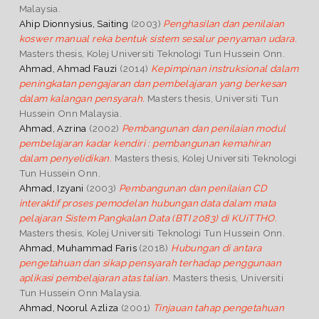
Malaysia.
Ahip Dionnysius, Saiting
(2003)
Penghasilan dan penilaian
koswer manual reka bentuk sistem sesalur penyaman udara.
Masters thesis, Kolej Universiti Teknologi Tun Hussein Onn.
Ahmad, Ahmad Fauzi
(2014)
Kepimpinan instruksional dalam
peningkatan pengajaran dan pembelajaran yang berkesan
dalam kalangan pensyarah.
Masters thesis, Universiti Tun
Hussein Onn Malaysia.
Ahmad, Azrina
(2002)
Pembangunan dan penilaian modul
pembelajaran kadar kendiri : pembangunan kemahiran
dalam penyelidikan.
Masters thesis, Kolej Universiti Teknologi
Tun Hussein Onn.
Ahmad, Izyani
(2003)
Pembangunan dan penilaian CD
interaktif proses pemodelan hubungan data dalam mata
pelajaran Sistem Pangkalan Data (BTI 2083) di KUiTTHO.
Masters thesis, Kolej Universiti Teknologi Tun Hussein Onn.
Ahmad, Muhammad Faris
(2018)
Hubungan di antara
pengetahuan dan sikap pensyarah terhadap penggunaan
aplikasi pembelajaran atas talian.
Masters thesis, Universiti
Tun Hussein Onn Malaysia.
Ahmad, Noorul Azliza
(2001)
Tinjauan tahap pengetahuan