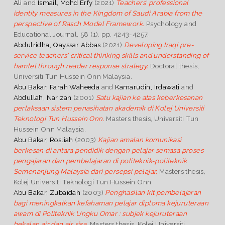
Ali
and
Ismail, Mohd Erfy
(2021)
Teachers’ professional
identity measures in the Kingdom of Saudi Arabia from the
perspective of Rasch Model Framework.
Psychology and
Educational Journal, 58 (1). pp. 4243-4257.
Abdulridha, Qayssar Abbas
(2021)
Developing Iraqi pre-
service teachers' critical thinking skills and understanding of
hamlet through reader response strategy.
Doctoral thesis,
Universiti Tun Hussein Onn Malaysia.
Abu Bakar, Farah Waheeda
and
Kamarudin, Irdawati
and
Abdullah, Narizan
(2001)
Satu kajian ke atas keberkesanan
perlaksaan sistem penasihatan akademik di Kolej Universiti
Teknologi Tun Hussein Onn.
Masters thesis, Universiti Tun
Hussein Onn Malaysia.
Abu Bakar, Rosliah
(2003)
Kajian amalan komunikasi
berkesan di antara pendidik dengan pelajar semasa proses
pengajaran dan pembelajaran di politeknik-politeknik
Semenanjung Malaysia dari persepsi pelajar.
Masters thesis,
Kolej Universiti Teknologi Tun Hussein Onn.
Abu Bakar, Zubaidah
(2003)
Penghasilan kit pembelajaran
bagi meningkatkan kefahaman pelajar diploma kejuruteraan
awam di Politeknik Ungku Omar : subjek kejuruteraan
bekalan air dan air sisa.
Masters thesis, Kolej Universiti