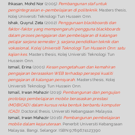
Ihkasan, Mohd Nor
(2005)
Pembangunan staf untuk
pengintegrasian e-pembelajaran di politeknik.
Masters thesis,
Kolej Universiti Teknologi Tun Hussein Onn.
Ishak, Quyrul Zeta
(2002)
Penggunaan blackboards dan
faktor-faktor yang mempengaruhi pengguna blackboards
dalam proses pengajaran dan pembelajaran di kalangan
pelajar sarjana semester 3, sarjana pendidikan teknik dan
vokasional, Kolej Universiti Teknologi Tun Hussein Onn: satu
kajian kes.
Masters thesis, Kolej Universiti Teknologi Tun
Hussein Onn.
Ismail, Erina
(2001)
Kesan pengetahuan dan kemahiran
pengajaran berasaskan WEB terhadap persepsi kualiti
pengajaran di kalangan pensyarah.
Masters thesis, Kolej
Universiti Teknologi Tun Hussein Onn.
Ismail, Irwan Mahazir
(2015)
Pembangunan dan pengujian
prototaip pembelajaran mobile berasaskan prestasi
(MOBICAD) dalam kursus reka bentuk berbantu komputer
(CAD).
Doctoral thesis, Universiti Kebangsaan Malaysia.
Ismail, Irwan Mahazir
(2016)
Pembangunan pembelajaran
mobile dalam kejuruteraan.
Penerbit Universiti Kebangsaan
Malaysia, Bangi, Selangor. ISBN 9789674123390