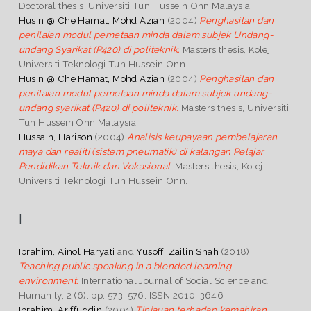
Doctoral thesis, Universiti Tun Hussein Onn Malaysia.
Husin @ Che Hamat, Mohd Azian
(2004)
Penghasilan dan
penilaian modul pemetaan minda dalam subjek Undang-
undang Syarikat (P420) di politeknik.
Masters thesis, Kolej
Universiti Teknologi Tun Hussein Onn.
Husin @ Che Hamat, Mohd Azian
(2004)
Penghasilan dan
penilaian modul pemetaan minda dalam subjek undang-
undang syarikat (P420) di politeknik.
Masters thesis, Universiti
Tun Hussein Onn Malaysia.
Hussain, Harison
(2004)
Analisis keupayaan pembelajaran
maya dan realiti (sistem pneumatik) di kalangan Pelajar
Pendidikan Teknik dan Vokasional.
Masters thesis, Kolej
Universiti Teknologi Tun Hussein Onn.
I
Ibrahim, Ainol Haryati
and
Yusoff, Zailin Shah
(2018)
Teaching public speaking in a blended learning
environment.
International Journal of Social Science and
Humanity, 2 (6). pp. 573-576. ISSN 2010-3646
Ibrahim, Ariffuddin
(2001)
Tinjauan terhadap kemahiran