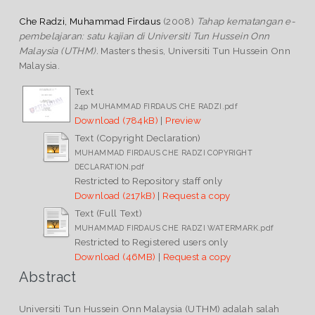
Che Radzi, Muhammad Firdaus
(2008)
Tahap kematangan e-
pembelajaran: satu kajian di Universiti Tun Hussein Onn
Malaysia (UTHM).
Masters thesis, Universiti Tun Hussein Onn
Malaysia.
Text
24p MUHAMMAD FIRDAUS CHE RADZI.pdf
Download (784kB)
|
Preview
Text (Copyright Declaration)
MUHAMMAD FIRDAUS CHE RADZI COPYRIGHT
DECLARATION.pdf
Restricted to Repository staff only
Download (217kB)
|
Request a copy
Text (Full Text)
MUHAMMAD FIRDAUS CHE RADZI WATERMARK.pdf
Restricted to Registered users only
Download (46MB)
|
Request a copy
Abstract
Universiti Tun Hussein Onn Malaysia (UTHM) adalah salah