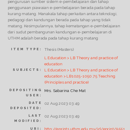
pengurusan sumber sistem e-pembelajaran dan tahap
penggunaan piawaian e-pembelajaran berada pada tahap
kurang matang. Manakala tahap perkaitan antara teknologi,
pedagogi dan kandungan berada pada tahap yang tidak
matang. Kesimpulannya, tahap kematangan e-pembelajaran
dari sudut pembangunan kandungan e-pembelajaran di
UTHM adalah berada pada tahap kurang matang
Thesis (Masters)
ITEM TYPE:
L Education > LB Theory and practice of
education
L Education > LB Theory and practice of
SUBJECTS:
education > LB1025-1050.75 Teaching
(Principles and practice)
DEPOSITING
Mrs. Sabarina Che Mat
USER:
DATE
02 Aug 2023 03:49
DEPOSITED:
LAST
02 Aug 2023 03:49
MODIFIED:
http://eprints.uthm.edu.my/id/eprint/9551
URI: