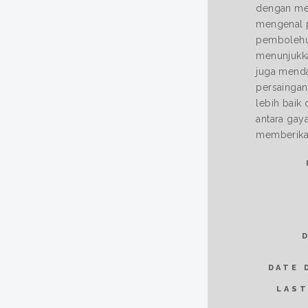
dengan men
mengenal p
pembolehub
menunjukkan
juga menda
persaingan
lebih baik
antara gay
memberikan
DATE 
LAST