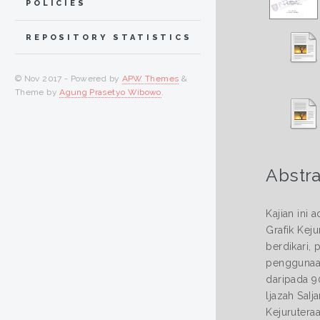
POLICIES
REPOSITORY STATISTICS
© Nov 2017 - Powered by
APW Themes
&
Theme by
Agung Prasetyo Wibowo
.
Abstra
Kajian ini
Grafik Kej
berdikari,
penggunaan
daripada 9
ljazah SaI
Kejurutera