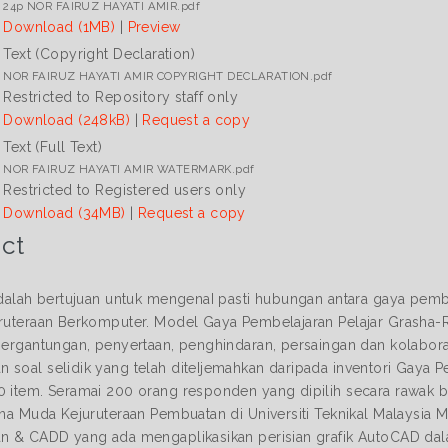
24p NOR FAIRUZ HAYATI AMIR.pdf
Download (1MB)
|
Preview
Text (Copyright Declaration)
NOR FAIRUZ HAYATI AMIR COPYRIGHT DECLARATION.pdf
Restricted to Repository staff only
Download (248kB)
|
Request a copy
Text (Full Text)
NOR FAIRUZ HAYATI AMIR WATERMARK.pdf
Restricted to Registered users only
Download (34MB)
|
Request a copy
ct
 adalah bertujuan untuk mengenaI pasti hubungan antara gaya pembe
uruteraan Berkomputer. Model Gaya Pembelajaran Pelajar Grasha-Ri
 pergantungan, penyertaan, penghindaran, persaingan dan kolaborat
 soal selidik yang telah diteIjemahkan daripada inventori Gaya 
0 item. Seramai 200 orang responden yang dipilih secara rawak ber
jana Muda Kejuruteraan Pembuatan di Universiti Teknikal Malaysia 
an & CADD yang ada mengaplikasikan perisian grafik AutoCAD dala