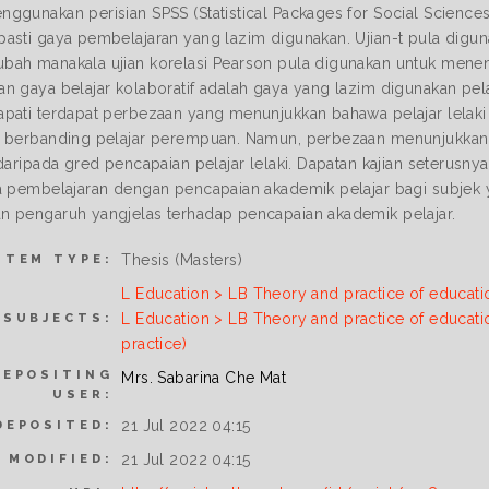
ggunakan perisian SPSS (Statistical Packages for Social Science
asti gaya pembelajaran yang lazim digunakan. Ujian-t pula digun
ah manakala ujian korelasi Pearson pula digunakan untuk menen
 gaya belajar kolaboratif adalah gaya yang lazim digunakan pelaja
pati terdapat perbezaan yang menunjukkan bahawa pelajar lelaki a
 berbanding pelajar perempuan. Namun, perbezaan menunjukkan
 daripada gred pencapaian pelajar lelaki. Dapatan kajian seterusn
a pembelajaran dengan pencapaian akademik pelajar bagi subjek ya
 pengaruh yangjelas terhadap pencapaian akademik pelajar.
Thesis (Masters)
ITEM TYPE:
L Education > LB Theory and practice of educati
L Education > LB Theory and practice of educati
SUBJECTS:
practice)
DEPOSITING
Mrs. Sabarina Che Mat
USER:
21 Jul 2022 04:15
DEPOSITED:
21 Jul 2022 04:15
 MODIFIED: