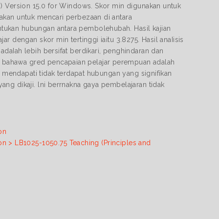
s) Version 15.0 for Windows. Skor min digunakan untuk
akan untuk mencari perbezaan di antara
tukan hubungan antara pembolehubah. Hasil kajian
r dengan skor min tertinggi iaitu 3.8275. Hasil anaIisis
daIah lebih bersifat berdikari, penghindaran dan
 bahawa gred pencapaian pelajar perempuan adalah
ya mendapati tidak terdapat hubungan yang signifikan
ng dikaji. lni berrnakna gaya pembelajaran tidak
on
on > LB1025-1050.75 Teaching (Principles and