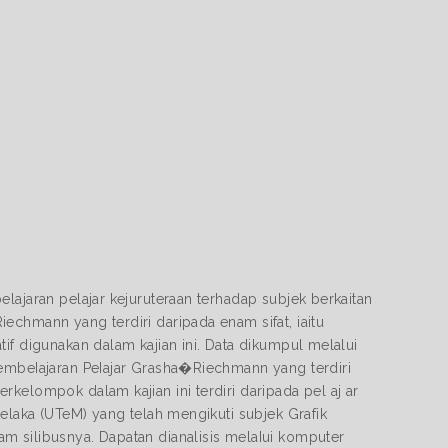
lajaran pelajar kejuruteraan terhadap subjek berkaitan
echmann yang terdiri daripada enam sifat, iaitu
if digunakan dalam kajian ini. Data dikumpul melalui
PembeIajaran PeIajar Grasha�Riechmann yang terdiri
kelompok dalam kajian ini terdiri daripada pel aj ar
Melaka (UTeM) yang telah mengikuti subjek Grafik
m silibusnya. Dapatan dianalisis melaIui komputer