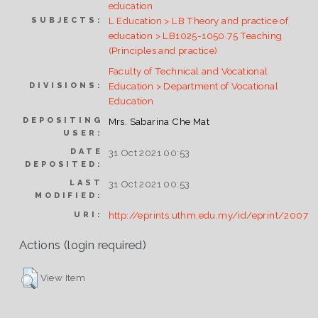
education
L Education > LB Theory and practice of
SUBJECTS:
education > LB1025-1050.75 Teaching
(Principles and practice)
Faculty of Technical and Vocational
Education > Department of Vocational
DIVISIONS:
Education
DEPOSITING
Mrs. Sabarina Che Mat
USER:
DATE
31 Oct 2021 00:53
DEPOSITED:
LAST
31 Oct 2021 00:53
MODIFIED:
http://eprints.uthm.edu.my/id/eprint/2007
URI:
Actions (login required)
View Item