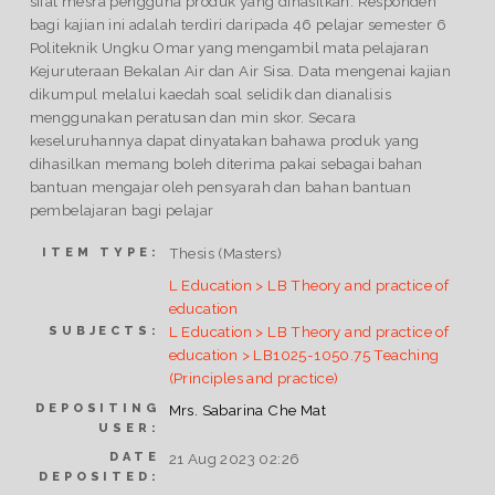
sifat mesra pengguna produk yang dihasilkan. Responden
bagi kajian ini adalah terdiri daripada 46 pelajar semester 6
Politeknik Ungku Omar yang mengambil mata pelajaran
Kejuruteraan Bekalan Air dan Air Sisa. Data mengenai kajian
dikumpul melalui kaedah soal selidik dan dianalisis
menggunakan peratusan dan min skor. Secara
keseluruhannya dapat dinyatakan bahawa produk yang
dihasilkan memang boleh diterima pakai sebagai bahan
bantuan mengajar oleh pensyarah dan bahan bantuan
pembelajaran bagi pelajar
Thesis (Masters)
ITEM TYPE:
L Education > LB Theory and practice of
education
L Education > LB Theory and practice of
SUBJECTS:
education > LB1025-1050.75 Teaching
(Principles and practice)
DEPOSITING
Mrs. Sabarina Che Mat
USER:
DATE
21 Aug 2023 02:26
DEPOSITED: