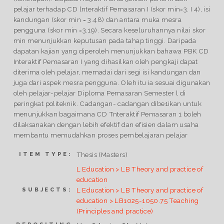
pelajar terhadap CD lnteraktif Pemasaran I (skor min=3. I 4), isi
kandungan (skor min = 3.48) dan antara muka mesra
pengguna (skor min =3.19). Secara keseluruhannya nilai skor
min menunjukkan keputusan pada tahap tinggi. Daripada
dapatan kajian yang diperoleh menunjukkan bahawa PBK CD
Interaktif Pemasaran I yang dihasilkan oleh pengkaji dapat
diterima oleh pelajar, memadai dari segi isi kandungan dan
juga dari aspek mesra pengguna. Oleh itu ia sesuai digunakan
oleh pelajar-pelajar Diploma Pemasaran Semester l di
peringkat politeknik. Cadangan- cadangan dibe1ikan untuk
menunjukkan bagaimana CD Tnteraktif Pemasaran 1 boleh
dilaksanakan dengan lebih efektif dan efisien dalam usaha
membantu memudahkan proses pembelajaran pelajar
Thesis (Masters)
ITEM TYPE:
L Education > LB Theory and practice of
education
L Education > LB Theory and practice of
SUBJECTS:
education > LB1025-1050.75 Teaching
(Principles and practice)