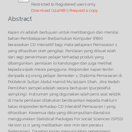
Restricted to Registered users only
Download (124MB)
|
Request a copy
Abstract
Kajian ini adalah bertujuan untuk membangun dan menilai
bahan Pembelajaran Berbantukan Komputer (PBK)
berasaskan CD Interaktif bagi mata pelajaran Pemasaran 1
yang dihasilkan oleh pengkaji. Penilaian yang dibuat ialah
dari segi penerimaan pelajar terhadap produk yang
dibangunkan, penilaian isi kandungan dan juga melihat
kepada aspek mesra pengguna. Responden kajian terdiri
daripada 45 orang pelajar Semester 1, Diploma Pemasaran di
Politeknik Sultan Abdul Hamid Mu'adzam Shah, Jitra Kedah.
Pemilihan sampel adalah secara bertujuan (purposeful
sampling). Instrumen yang digunakan ialah jenis soal selidik
di mana penilaian dilakukan berdasarkan kepada maklurn
balas responden terhadap CD Interaktif Pemasaran I yang
dihasilkan. Kesemua data yang dikumpulkan dianalisis
menggunakan Statistical Packages For social Sciences (SPSS)
Version 11.0 yang melibatkan skor min dan peratus
(kekerapan). Dapatan kajian menunjukkan penenmaan