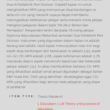
Dua di Politeknik Port Dickson. Objektif kajian ini untuk
menghasilkan MPK yang mempunyai skop kandungan isi
serta ciri-ciri yang menarik supaya dapat membantu
meningkatkan kefahaman pelajar serta menarik minta pelajar
mengikut pelajaran dalam topik 'Struktur Bahan dan
Pemejalan'. Responden terdiri daripada 78 orang pelajar
Diploma Kejuruteraan Mekanikal semester Dua Politeknik Port
Dickson. Instrumen yang digunakan dalam kajian ini adalah
borang soal selidik. Hasil kajian menunjukkan nilai min bagi
aspek skop kandungan dan kesesuaian isi adalah 3.95, aspek
ciri-ciri CD-MPK adalah 3.68, aspek kefahaman adalah 3.78,
manakala dalam aspek memenuhi keperluan dan kehendak
pelajar adalah 3.93. Ini jelas membuktikan bahawa CD-MPK
yang dihasilkan adalah amat sesuai digunakan sebagai bahan
P&P masa kini. Oleh yang demikian, dicadangkan agar CD-
MPK yang dihasilkan bagi semua mata pelajaran yang diajar
di politeknik
Thesis (Masters)
ITEM TYPE:
L Education > LB Theory and practice of
education