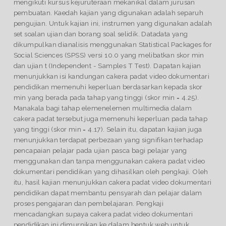
mengikuti kursus kejuruteraan mekanikal dalam jurusan
pembuatan. Kaedah kajian yang digunakan adalah separuh
pengujian. Untuk kajian ini, instrumen yang digunakan adalah
set soalan ujian dan borang soal selidik. Datadata yang
dikumpulkan dianalisis menggunakan Statistical Packages for
Social Sciences (SPSS) versi 10.0 yang melibatkan skor min
dan ujian t (Independent - Samples T Test). Dapatan kajian
menunjukkan isi kandungan cakera padat video dokumentari
pendidikan memenuhi keperluan berdasarkan kepada skor
min yang berada pada tahap yang tinggi (skor min = 4.25).
Manakala bagi tahap elemenelemen multimedia dalam
cakera padat tersebut juga memenuhi keperluan pada tahap
yang tinggi (skor min = 4.17). Selain itu, dapatan kajian juga
menunjukkan terdapat perbezaan yang signifikan terhadap
pencapaian pelajar pada ujian pasca bagi pelajar yang
menggunakan dan tanpa menggunakan cakera padat video
dokumentari pendidikan yang dihasilkan oleh pengkaji. Oleh
itu, hasil kajian menunjukkan cakera padat video dokumentari
pendidikan dapat membantu pensyarah dan pelajar dalam
proses pengajaran dan pembelajaran. Pengkaji
mencadangkan supaya cakera padat video dokumentari
pendidikan ini dimurnikan ke dalam bentuk web untuk