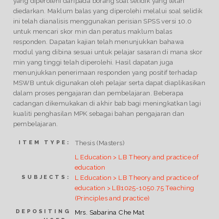
yang diperolehi daripada borang soal selidik yang telah
diedarkan. Maklum balas yang diperolehi melalui soal selidik
ini telah dianalisis menggunakan perisian SPSS versi 10.0
untuk mencari skor min dan peratus maklum balas
responden. Dapatan kajian telah menunjukkan bahawa
modul yang dibina sesuai untuk pelajar sasaran di mana skor
min yang tinggi telah diperolehi. Hasil dapatan juga
menunjukkan penerimaan responden yang positif terhadap
MSWB untuk digunakan oleh pelajar serta dapat diaplikasikan
dalam proses pengajaran dan pembelajaran. Beberapa
cadangan dikemukakan di akhir bab bagi meningkatkan lagi
kualiti penghasilan MPK sebagai bahan pengajaran dan
pembelajaran.
Thesis (Masters)
ITEM TYPE:
L Education > LB Theory and practice of
education
L Education > LB Theory and practice of
SUBJECTS:
education > LB1025-1050.75 Teaching
(Principles and practice)
DEPOSITING
Mrs. Sabarina Che Mat