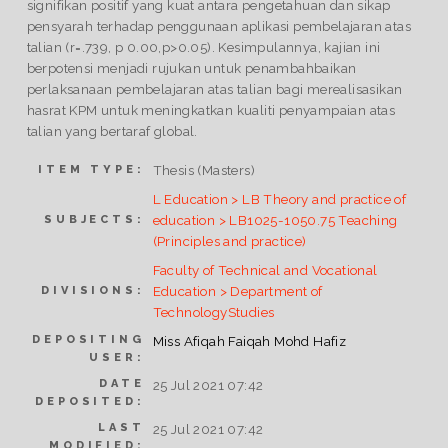
signifikan positif yang kuat antara pengetahuan dan sikap
pensyarah terhadap penggunaan aplikasi pembelajaran atas
talian (r=.739, p 0.00,p>0.05). Kesimpulannya, kajian ini
berpotensi menjadi rujukan untuk penambahbaikan
perlaksanaan pembelajaran atas talian bagi merealisasikan
hasrat KPM untuk meningkatkan kualiti penyampaian atas
talian yang bertaraf global.
Thesis (Masters)
ITEM TYPE:
L Education > LB Theory and practice of
education > LB1025-1050.75 Teaching
SUBJECTS:
(Principles and practice)
Faculty of Technical and Vocational
Education > Department of
DIVISIONS:
TechnologyStudies
DEPOSITING
Miss Afiqah Faiqah Mohd Hafiz
USER:
DATE
25 Jul 2021 07:42
DEPOSITED:
LAST
25 Jul 2021 07:42
MODIFIED: