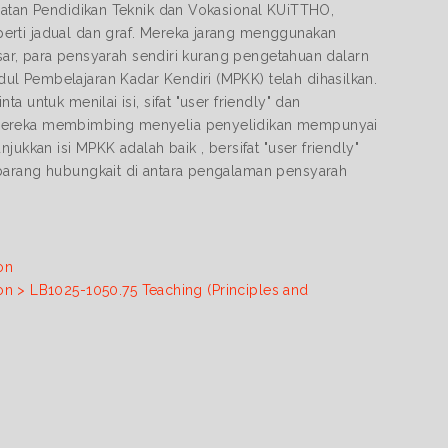
abatan Pendidikan Teknik dan Vokasional KUiTTHO,
erti jadual dan graf. Mereka jarang menggunakan
esar, para pensyarah sendiri kurang pengetahuan dalarn
l Pembelajaran Kadar Kendiri (MPKK) telah dihasilkan.
 untuk menilai isi, sifat "user friendly" dan
n mereka membimbing menyelia penyelidikan mempunyai
ukkan isi MPKK adalah baik , bersifat "user friendly"
ebarang hubungkait di antara pengalaman pensyarah
on
on > LB1025-1050.75 Teaching (Principles and