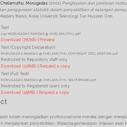
Chelamuthu, Morugadas
(2001)
Penghasilan dan penilaian modul
an penggunaan statistik dalam penyelidlkan di kalangan pensy
asters thesis, Kolej Universiti Teknologi Tun Hussein Onn.
Text
24p MORUGADAS RAMDAS @ CHELAMUTHU.pdf
Download (787kB)
|
Preview
Text (Copyright Declaration)
MORUGADAS RAMDAS @ CHELAMUTHU COPYRIGHT DECLARATION.pdf
Restricted to Repository staff only
Download (218kB)
|
Request a copy
Text (Full Text)
MORUGADAS RAMDAS @ CHELAMUTHU WATERMARK.pdf
Restricted to Registered users only
Download (45MB)
|
Request a copy
ct
arah boleh meningkatkan profesionalisme mereka dengan menjal
rn menjalankan penyelidikan. Walaubagaimanapun, tinjauan awal k