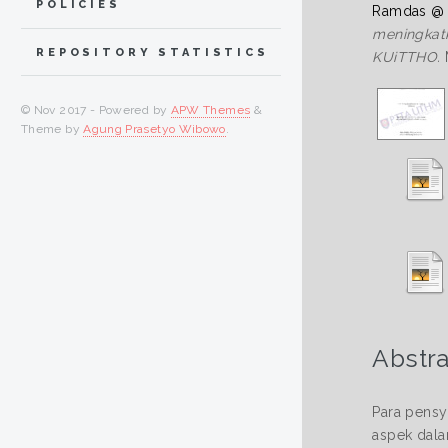
POLICIES
Ramdas @ 
meningkatk
REPOSITORY STATISTICS
KUiTTHO.
M
© Nov 2017 - Powered by
APW Themes
&
Theme by
Agung Prasetyo Wibowo
.
Abstra
Para pensy
aspek dala