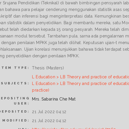
ar Srujana Pendidikan (Teknikal) di bawah bimbingan pensyarah l
n bahawa para pelajar cenderung menggunakan statistik asas sep
eskriptif dan inferensi bagi menginterpretasi data. Kemungkinan b
n statistik dalam penyelidikan. Bagi membantu mereka, satu Modu
but telah diedarkan kepada 15 orang pesyarah. Mereka telah diminta
sanaan modul tersebut. Tarnbahan pula, sarna ada pengalarna
dengan penilaian MPKK juga telah dilihat. Keputusan ujian-t menunj
hlaksanaan. Ujian korelasi menunjukkan bahawa tidak terdapat s
g penyelidikan dengan penilaian MPKK.
Thesis (Masters)
ITEM TYPE:
L Education > LB Theory and practice of educati
L Education > LB Theory and practice of educati
SUBJECTS:
practice)
DEPOSITING
Mrs. Sabarina Che Mat
USER:
21 Jul 2022 04:12
DEPOSITED:
21 Jul 2022 04:12
 MODIFIED: