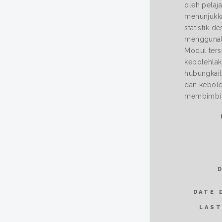
oleh pelaj
menunjukka
statistik d
menggunaka
Modul terse
kebolehlak
hubungkait 
dan kebole
membimbin
DATE 
LAST