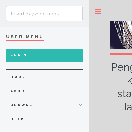
Toggle
USER MENU
LOGIN
Pen
k
HOME
st
ABOUT
Ja
BROWSE
HELP